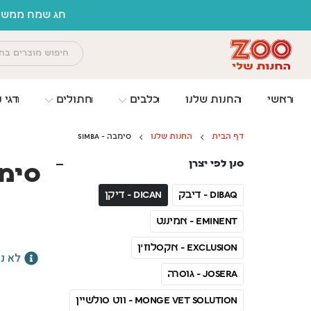
לתוכן
חג שמח ממשפח
ראשי
החנות שלנו
כלבים
חתולים
דגי נ
דף הבית
החנות שלנו
סימבה - SIMBA
סנן לפי יצרן
סימבה 
DIBAQ - דיבק
Dican - דיקן
Eminent - אמיננט
Exclusion - אקסלוז'ן
לא נ
JOSERA - גוסרה
MONGE VET SOLUTION - ווט סולשיין