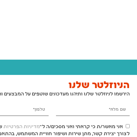
₪
69
₪
69
₪
75
₪
75
משטח דשא סינטטי לכלבים לאילוף גורים וכלבים בוגרים – 46x58 ס"מ
₪
189
₪
189
₪
209
₪
209
הניוזלטר שלנו
הירשמו לניוזלטר שלנו ותיהנו מעדכונים שוטפים על המבצעים ו
אני מאשר/ת כי קראתי ואני מסכים/ה ל־
מדיניות הפרטיות
של
לצורך יצירת קשר, מתן שירות ושיפור חוויית המשתמש, בהתאם 