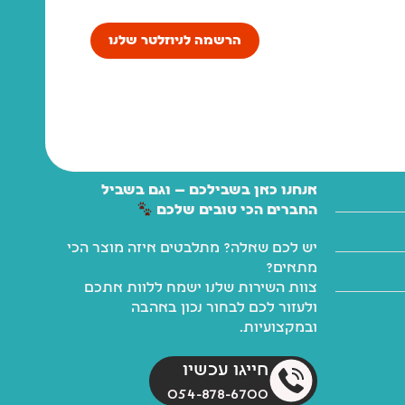
הרשמה לניוזלטר שלנו
אנחנו כאן בשבילכם — וגם בשביל
החברים הכי טובים שלכם
יש לכם שאלה? מתלבטים איזה מוצר הכי
מתאים?
צוות השירות שלנו ישמח ללוות אתכם
ולעזור לכם לבחור נכון באהבה
ובמקצועיות.
חייגו עכשיו
054-878-6700