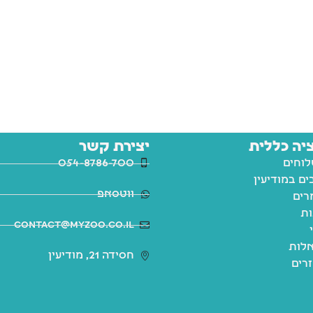
יה כללית
יצירת קשר
לוחים
054-8786-700
ם במודיעין
ווטסאפ
רים
ות
contact@myzoo.co.il
לות
חסידה 21, מודיעין
זרים