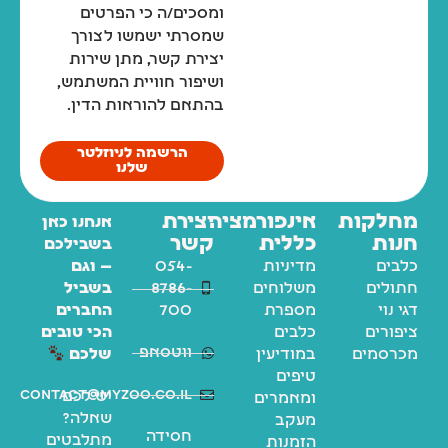
ומסכים/ה כי הפרטים
שמסרתי ישמשו לצורך
יצירת קשר, מתן שירות
ושיפור חוויית המשתמש,
בהתאם להוראות הדין.
ארם אנד האמר שמפו ומרכך 2 ב-1 לחתולים מנטרל ריחות וקשקשים 591 מ"ל Arm & Hammer
הרשמה לניוזלטר
שלנו
₪
59
₪
59
מחלקות
אינפורמציה
יצירת
אנחנו כאן
חנות
כללית
קשר
בושם תרסיס לכלבים וחתולים 125 מ"ל Petradise
בשבילכם
כלבים
מדיניות
054-
— וגם
₪
69
₪
69
₪
75
₪
75
חתולים
משלוחים
8786-
בשביל
דגי נוי
מספרת
700
החברים
ציפורים
כלבים
הכי טובים
משטח דשא סינטטי לכלבים לאילוף גורים וכלבים בוגרים – 46x58 ס"מ
ווטסאפ
מכרסמים
במודיעין
שלכם
טיפים
₪
189
₪
189
₪
209
₪
209
contact@myzoo.co.il
יש לכם
ומאמרים
שאלה?
מעקב
חסידה
מתלבטים
הזמנות