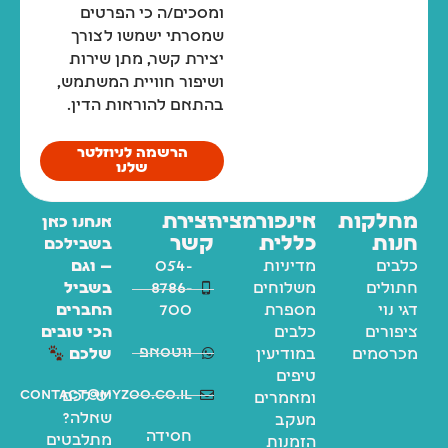
ומסכים/ה כי הפרטים
שמסרתי ישמשו לצורך
יצירת קשר, מתן שירות
ושיפור חוויית המשתמש,
בהתאם להוראות הדין.
ארם אנד האמר שמפו ומרכך 2 ב-1 לחתולים מנטרל ריחות וקשקשים 591 מ"ל Arm & Hammer
הרשמה לניוזלטר
שלנו
₪
53
₪
53
₪
59
₪
59
מחלקות
אינפורמציה
יצירת
אנחנו כאן
חנות
כללית
קשר
בושם תרסיס לכלבים וחתולים 125 מ"ל Petradise
בשבילכם
כלבים
מדיניות
054-
— וגם
₪
69
₪
69
₪
75
₪
75
חתולים
משלוחים
8786-
בשביל
דגי נוי
מספרת
700
החברים
ציפורים
כלבים
הכי טובים
משטח דשא סינטטי לכלבים לאילוף גורים וכלבים בוגרים – 46x58 ס"מ
ווטסאפ
מכרסמים
במודיעין
שלכם
טיפים
₪
189
₪
189
₪
209
₪
209
contact@myzoo.co.il
יש לכם
ומאמרים
שאלה?
מעקב
חסידה
מתלבטים
הזמנות