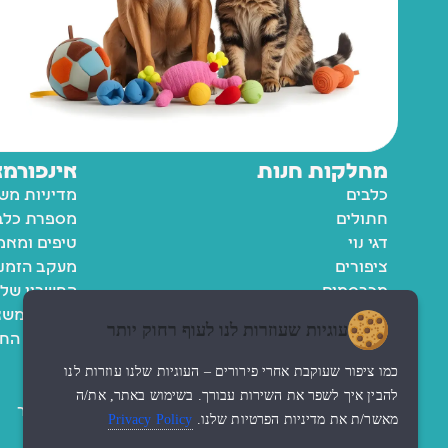
מחלקות חנות
אינפורמצ
כלבים
מדיניות מש
חתולים
מספרת כלבי
דגי נוי
טיפים ומאמ
ציפורים
מעקב הזמנ
מכרסמים
החשבון שלי
רשימת משא
עוגיות שעוזרות לנו לעוף רחוק יותר
מדיניות הח
תקנון
כמו ציפור שעוקבת אחרי פירורים – העוגיות שלנו עוזרות לנו
נגישות
להבין איך לשפר את השירות עבורך. בשימוש באתר, את/ה
צור קשר
מאשר/ת את מדיניות הפרטיות שלנו.
Privacy Policy