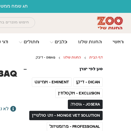
לתוכן
חג שמח ממשפח
ראשי
החנות שלנו
כלבים
חתולים
דגי נ
דף הבית
החנות שלנו
DIBAQ - דיבק
סנן לפי יצרן
DIBAQ -
Dican - דיקן
Eminent - אמיננט
Exclusion - אקסלוז'ן
JOSERA - גוסרה
לא נ
MONGE VET SOLUTION - ווט סולשיין
PROFESSIONAL - פרופשיונל