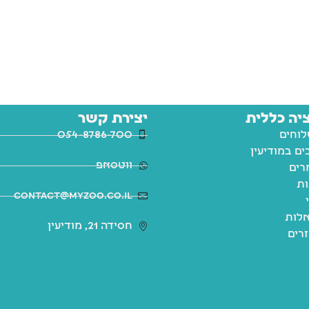
יה כללית
יצירת קשר
לוחים
054-8786-700
ם במודיעין
ווטסאפ
רים
ות
contact@myzoo.co.il
לות
חסידה 21, מודיעין
זרים