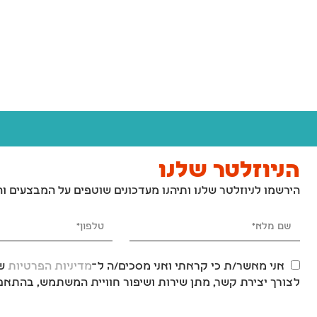
משטח דשא סינטטי לכלבים לאילוף גורים וכלבים בוגרים – 46x58 ס"מ
₪
189
₪
189
₪
209
₪
209
הניוזלטר שלנו
הירשמו לניוזלטר שלנו ותיהנו מעדכונים שוטפים על המבצעים ו
אני מאשר/ת כי קראתי ואני מסכים/ה ל־
מדיניות הפרטיות
של
לצורך יצירת קשר, מתן שירות ושיפור חוויית המשתמש, בהתאם 