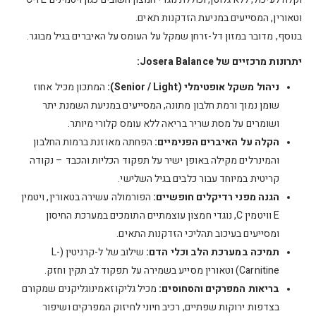
וטאורין, המסייעים במניעת הזדקנות תאים.
בנוסף, מדובר במזון דל-זרחן שמקל על העומס על האיברים בגיל מבוגר.
יתרונות מרכזיים של Josera Balance:
ניהול משקל אופטימלי (Senior / Light):
המתכון מכיל אחוז
שומן נמוך ורמת חלבון מתונה, המסייעים במניעת השמנת יתר
ושומרים על מסת שריר בריאה ללא עומס קלורי מיותר.
הקלה על האיברים הפנימיים:
הפחתה מאוזנת ברמות החלבון
והמינרלים מקילה באופן ישיר על תפקוד הכליות והכבד – נקודה
קריטית במיוחד עבור כלבים בגיל השלישי.
הגנה מפני רדיקלים חופשיים:
הפורמולה עשירה בטאורין, ויטמין
E וויטמין C, נוגדי חמצון עוצמתיים התומכים במערכת החיסון
ומסייעים בעיכוב תהליכי הזדקנות התאים.
תמיכה במערכת הלב וכלי הדם:
שילוב של ל-קרניטין (L-
Carnitine) וטאורין מסייע בשמירה על תפקוד לב תקין וחזק.
בריאות המפרקים והסחוסים:
מכיל גליקוזאמינוגליקנים שמקורם
בצדפות ירוקות שפתיים, רכיב חיוני לחיזוק המפרקים ושיפור