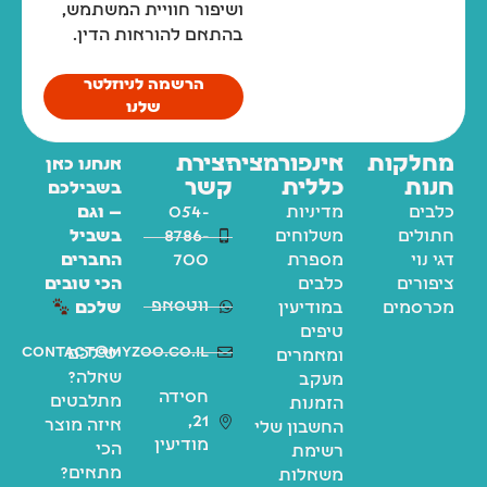
ושיפור חוויית המשתמש,
בהתאם להוראות הדין.
הרשמה לניוזלטר
שלנו
מחלקות
אינפורמציה
יצירת
אנחנו כאן
חנות
כללית
קשר
בשבילכם
כלבים
מדיניות
054-
— וגם
חתולים
משלוחים
8786-
בשביל
דגי נוי
מספרת
700
החברים
ציפורים
כלבים
הכי טובים
ווטסאפ
מכרסמים
במודיעין
שלכם
טיפים
contact@myzoo.co.il
יש לכם
ומאמרים
שאלה?
מעקב
חסידה
מתלבטים
הזמנות
21,
איזה מוצר
החשבון שלי
מודיעין
הכי
רשימת
מתאים?
משאלות