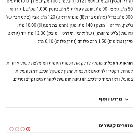
(פירידוקסין) 20 מ״ג; ויטמין B12 (קובלמין) 100 מק״ג; סידן-D-פנטותנאט
50 מ״ג; ניאצין 90 מ״ג; חומצה פולית 5 מ״ג; ביוטין 1.000 מק״ג; L-קרניטין
300 מ״ג; ברזל (סולפט ברזל(II) מונוהידראט) 120 מ״ג; אבץ (צ’לט אבץ של
גליצין, הידרט – מוצק) 140 מ״ג; מנגן (תחמוצת מנגן(II)) 10,00 מ״ג;
נחושת (צ’לט נחושת(II) של גליצין, הידרט – מוצק) 13,00 מ״ג; יוד (יודאט
סידן נטול מים) 1,50 מ״ג; סלניום (נתרן סלניט) 0,10 מ״ג
הוראות האכלה:
מומלץ לחלק את הכמות היומית המומלצת לשתי ארוחות
לפחות. הקפידו להתאים את כמות המזון למשקל הכלב ורמת פעילותו
בפועל. ודאו תמיד כי לכלב יש גישה חופשית לקערת מים נקיים וטריים.
מידע נוסף
מוצרים קשורים