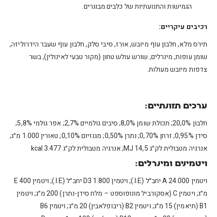
הגמישות והתנועתיות של כלבים מבוגרים.
רכיבים עיקריים:
תירס מלא, חלבון עוף מיובש, אורז, סיבי סלק, חלבון עוף שעבר הידרוליזה,
שומן עופות, מינרלים, שורש עולש טחון (מקור טבעי לאינולין), בשר
צדפות מיובש מעולות.
ערכים תזונתיים:
חלבון 20,0%; תכולת שומן 8,0%; סיבים גולמיים 2,7%; אפר גולמי 5,8%;
סידן 0,95%; זרחן 0,70%; נתרן 0,50%; מגנזיום 0,10%; טאורין 1.000 מ״ג;
אנרגיה מטבולית לק״ג 14,5 MJ; אנרגיה מטבולית לק״ג 3.477 kcal
ויטמינים ומינרלים:
ויטמין A 24.000 יחב״ל (I.E.); ויטמין D3 1.800 יחב״ל (I.E.); ויטמין E 400
מ״ג; ויטמין C (אסקורביל מונופוספט – מלח סידן-נתרן) 200 מ״ג; ויטמין
B1 (תיאמין) 15 מ״ג; ויטמין B2 (ריבופלאבין) 20 מ״ג; ויטמין B6