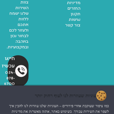
צוות
מדיניות
השירות
החזרים
שלנו ישמח
תקנון
ללוות
נגישות
אתכם
צור קשר
ולעזור לכם
לבחור נכון
באהבה
ובמקצועיות.
חייגו
עכשיו
054-
878-
6700
עוגיות שעוזרות לנו לעוף רחוק יותר
© כל הזכויות שמורות לzoo
כמו ציפור שעוקבת אחרי פירורים – העוגיות שלנו עוזרות לנו להבין איך
החנות שלי
עיצוב האתר ndesign
לשפר את השירות עבורך. בשימוש באתר, את/ה מאשר/ת את מדיניות