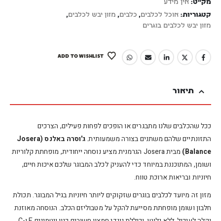
מק"ט:
אין מידע
קטגוריות:
אוכל לכלבים
,
כלבים
,
מזון יבש לכלבים
,
מזון יבש לכלבים בוגרים
ADD TO WISHLIST
תיאור
ככל שהכלבים שלנו מתבגרים או הופכים לפחות פעילים, הצרכים
התזונתיים שלהם משתנים בצורה משמעותית.
ג'וסרה באלנס (Josera
Balance)
מבית Josera הגרמנית מציע נוסחה ייחודית, מופחתת קלוריות
ושומן, המתוכננת במיוחד כדי להעניק לכלב המבוגר שלכם איכות חיים,
חיוניות ובריאות ארוכת טווח.
מזון זה מיועד לכלבים בוגרים שזקוקים ליותר חיוניות בגיל המבוגר. תכולת
חלבון ושומן מופחתת מסייעת להקל על מטבוליזם הכלב. הנוסחה מאוזנת
וקלה לעיכול, ללא גלוטן, וכוללת נוגדי חמצון חשובים כגון ויטמינים E ו-C