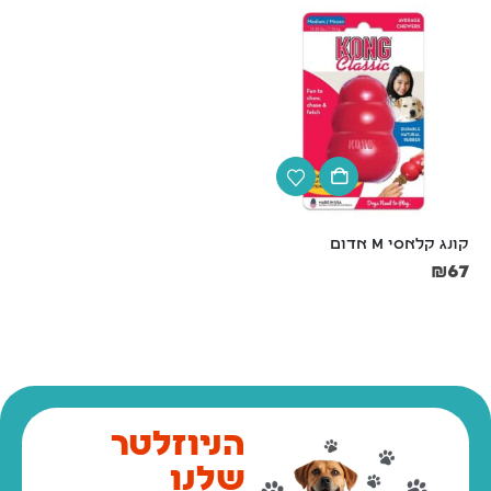
קונג קלאסי M אדום
סט משחה + מברשת + שני 
אצבעונים לשיניים
₪
67
₪
59
₪
69
הניוזלטר
שלנו