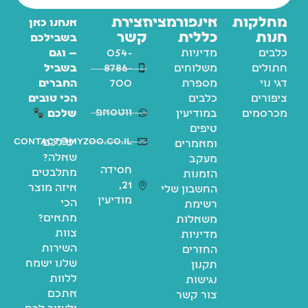
מחלקות
אינפורמציה
יצירת
אנחנו כאן
חנות
כללית
קשר
בשבילכם
כלבים
מדיניות
054-
— וגם
חתולים
משלוחים
8786-
בשביל
דגי נוי
מספרת
700
החברים
ציפורים
כלבים
הכי טובים
ווטסאפ
מכרסמים
במודיעין
שלכם
טיפים
contact@myzoo.co.il
יש לכם
ומאמרים
שאלה?
מעקב
חסידה
מתלבטים
הזמנות
21,
איזה מוצר
החשבון שלי
מודיעין
הכי
רשימת
מתאים?
משאלות
צוות
מדיניות
השירות
החזרים
שלנו ישמח
תקנון
ללוות
נגישות
אתכם
צור קשר