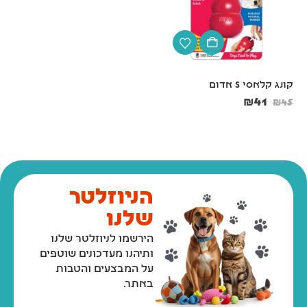
קונג קלאסי S אדום
קונג אקסטרים L שחור
₪
77
₪
41
₪
85
₪
45
הניוזלטר
שלנו
הירשמו לניוזלטר שלנו
ותיהנו מעדכונים שוטפים
על המבצעים והטבות
באתר.