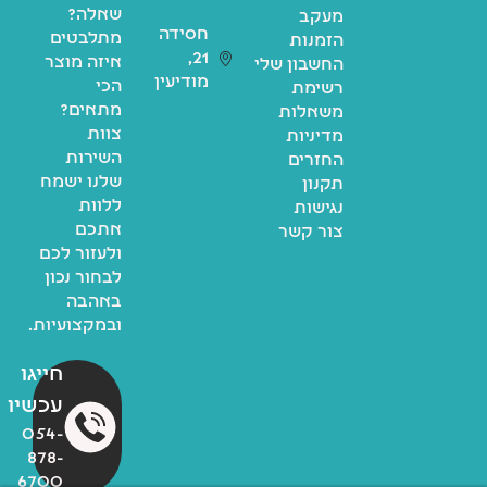
שאלה?
מעקב
חסידה
מתלבטים
הזמנות
21,
איזה מוצר
החשבון שלי
מודיעין
הכי
רשימת
מתאים?
משאלות
צוות
מדיניות
השירות
החזרים
שלנו ישמח
תקנון
ללוות
נגישות
אתכם
צור קשר
ולעזור לכם
לבחור נכון
באהבה
ובמקצועיות.
חייגו
עכשיו
054-
878-
6700