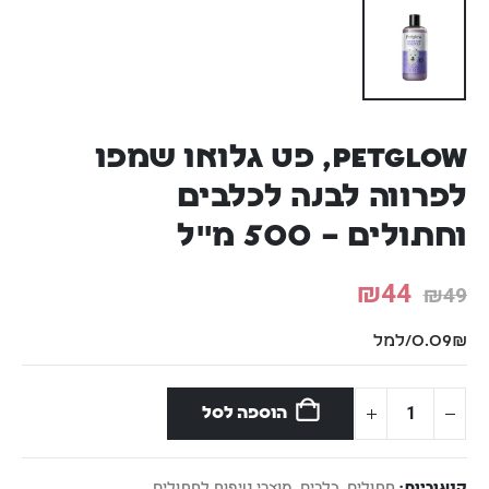
PetGlow, פט גלואו שמפו
לפרווה לבנה לכלבים
וחתולים – 500 מ"ל
₪
44
₪
49
0.09₪/למל
הוספה לסל
קטגוריות:
חתולים
,
כלבים
,
מוצרי טיפוח לחתולים
,