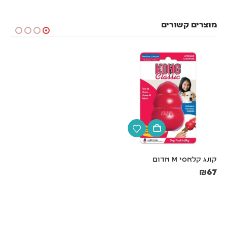
מוצרים קשורים
קונג קלאסי M אדום
ביהפר, משחת שיניים לכלבים 
בטעם כבד – 100 גרם
₪
67
₪
39
0.39₪/לגרם