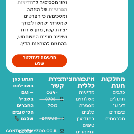
ואני מסכים/ה ל־
מדיניות
הפרטיות
של האתר,
ומסכים/ה כי הפרטים
שמסרתי ישמשו לצורך
יצירת קשר, מתן שירות
ושיפור חוויית המשתמש,
בהתאם להוראות הדין.
הרשמה לניוזלטר
שלנו
מחלקות
אינפורמציה
יצירת
אנחנו כאן
חנות
כללית
קשר
בשבילכם
כלבים
מדיניות
054-
— וגם
חתולים
משלוחים
8786-
בשביל
דגי נוי
מספרת
700
החברים
ציפורים
כלבים
הכי טובים
ווטסאפ
מכרסמים
במודיעין
שלכם
טיפים
contact@myzoo.co.il
יש לכם
ומאמרים