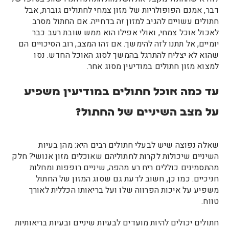
דבר, אמנם הפופולריות של מזון צמחי לחתולים גוברת, אבל
חתולים עשויים להגיב למזון זה בדחייה. אם החתול מסרב
לאכול אוכל צמחי, ואולי אפילו הוא ממש שובת רעב כבר
יומיים, אל תתנו לזה להימשך. אם זהו המצב, רוב הסיכויים הם
שהוא לא יצליח להתרגל בהמשך לסוג האוכל החדש. נסו
למצוא מזון חתולים במודיעין מסוג אחר.
עד כמה אוכל חתולים במודיעין משפיע
על מצב השיניים של החתול?
שאלה נפוצה שיש לבעלי חתולים רבים היא: מהן בעיות
השיניים שיכולות לקרות לחתוליהם שאוכלים מזון אנושי? חלק
מהתסמינים כוללים ריח רע מהפה, שיניים רופפות ומחלות
חניכיים. כמו כן, חשוב לדעת גם שסוג המזון של החתול
משפיע על איכות הפרווה שלו ועל בריאותו הכללית לאורך
טווח.
חתולים יכולים להיות מועדים לבעיות שיניים ובעיות בריאותיות