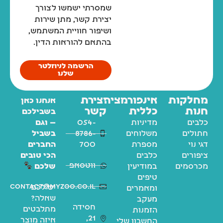
שמסרתי ישמשו לצורך
יצירת קשר, מתן שירות
ושיפור חוויית המשתמש,
בהתאם להוראות הדין.
הרשמה לניוזלטר
שלנו
מחלקות
אינפורמציה
יצירת
אנחנו כאן
חנות
כללית
קשר
בשבילכם
כלבים
מדיניות
054-
— וגם
חתולים
משלוחים
8786-
בשביל
דגי נוי
מספרת
700
החברים
ציפורים
כלבים
הכי טובים
ווטסאפ
מכרסמים
במודיעין
שלכם
טיפים
contact@myzoo.co.il
יש לכם
ומאמרים
שאלה?
מעקב
חסידה
מתלבטים
הזמנות
21,
איזה מוצר
החשבון שלי