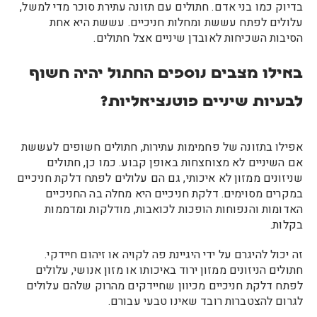
בדיוק כמו בני אדם. חתולים עם תזונה עתירת סוכר מדי למשל,
עלולים לפתח עששת ומחלות חניכיים. עששת היא אחת
הסיבות השכיחות לאובדן שיניים אצל חתולים.
באילו מצבים נוספים החתול יהיה חשוף
לבעיות שיניים פוטנציאליות?
אפילו בתזונה של פחמימות עתירות, חתולים חשופים לעששת
אם השיניים לא מצוחצחות באופן קבוע. כמו כן, חתולים
שניזונים ממזון לא איכותי, גם הם עלולים לפתח דלקת חניכיים
במקרים מסוימים. דלקת חניכיים היא מחלה בה החניכיים
האדומות והנפוחות הופכות לכואבות, מודלקות ומדממות
בקלות.
זה יכול להיגרם על ידי היגיינת פה לקויה או זיהום חיידקי.
חתולים הניזונים ממזון ירוד באיכותו או מזון אנושי, עלולים
לפתח דלקת חניכיים מכיוון שחיידקים מהרוק שלהם עלולים
לגרום להצטברות רובד שאינו טבעי עבורם.