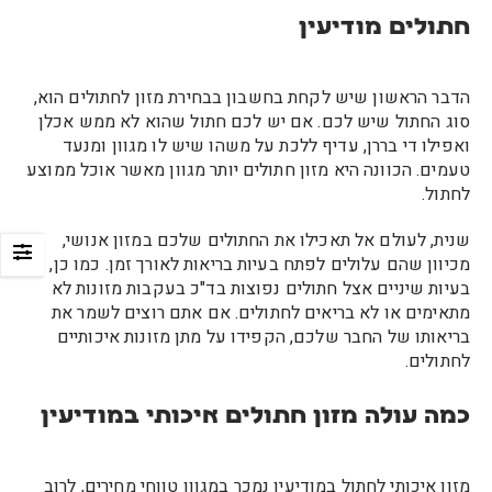
חתולים מודיעין
הדבר הראשון שיש לקחת בחשבון בבחירת מזון לחתולים הוא,
סוג החתול שיש לכם. אם יש לכם חתול שהוא לא ממש אכלן
ואפילו די בררן, עדיף ללכת על משהו שיש לו מגוון ומנעד
טעמים. הכוונה היא מזון חתולים יותר מגוון מאשר אוכל ממוצע
לחתול.
שנית, לעולם אל תאכילו את החתולים שלכם במזון אנושי,
מכיוון שהם עלולים לפתח בעיות בריאות לאורך זמן. כמו כן,
בעיות שיניים אצל חתולים נפוצות בד"כ בעקבות מזונות לא
מתאימים או לא בריאים לחתולים. אם אתם רוצים לשמר את
בריאותו של החבר שלכם, הקפידו על מתן מזונות איכותיים
לחתולים.
כמה עולה מזון חתולים איכותי במודיעין
מזון איכותי לחתול במודיעין נמכר במגוון טווחי מחירים, לרוב