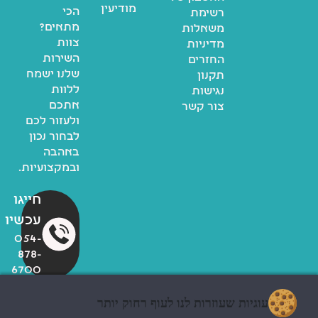
מודיעין
הכי
רשימת
מתאים?
משאלות
צוות
מדיניות
השירות
החזרים
שלנו ישמח
תקנון
ללוות
נגישות
אתכם
צור קשר
ולעזור לכם
לבחור נכון
באהבה
ובמקצועיות.
חייגו
עכשיו
054-
878-
6700
עוגיות שעוזרות לנו לעוף רחוק יותר