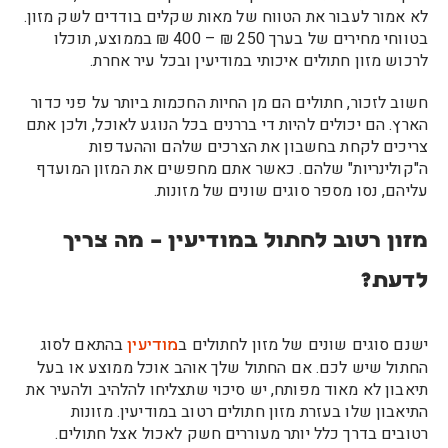
לא אמור לעבור את הטווח של מאות שקלים בודדים לשק מזון.
בטווחי מחירים של בערך 250 ₪ – 400 ₪ בממוצע, תוכלו
לרכוש מזון חתולים איכותי במודיעין ובכל עיר אחרת.
חשוב לזכור, חתולים הם מן החיות החכמות ביותר על פני כדור
הארץ. הם יכולים להיות די בררנים בכל הנוגע לאוכל, ולכן אתם
צריכים לקחת בחשבון את הצרכים שלהם וההעדפות
ה"קולינריות" שלהם. כאשר אתם מחפשים את המזון המועדף
עליהם, נסו מספר סוגים שונים של מזונות.
מזון רטוב לחתול במודיעין – מה צריך
לדעת?
ישנם סוגים שונים של מזון לחתולים ב
בהתאם לסוג
מודיעין
החתול שיש לכם. אם החתול שלך אוהב אוכל ממוצע או בעל
תיאבון לא מאוד מפותח, יש סיכוי שתצליחו להלהיב ולהעיר את
התיאבון שלו בעזרת מזון חתולים רטוב במודיעין. מזונות
רטובים בדרך כלל יותר מעוררים חשק לאכול אצל חתולים.