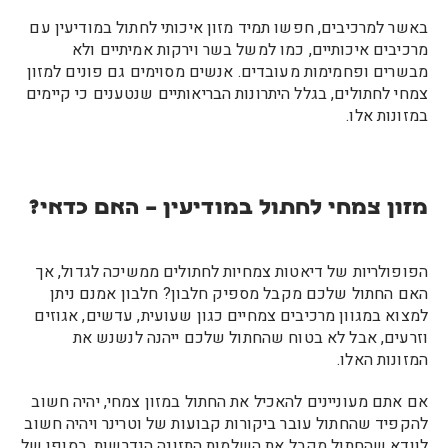
באשר למרכיבים, חפשו תמיד מזון איכותי לחתול במודיעין עם
מרכיבים איכותיים, כמו למשל בשר וירקות אמיתיים ולא
מבשרים ופחמימות מעובדים. אנשים מסוימים גם פונים למזון
צמחי לחתולים, בגלל היתרונות הבריאותיים שנטענים כי קיימים
במזונות אלו.
מזון צמחי לחתול במודיעין – האם כדאי?
הפופולריות של דיאטות צמחיות לחתולים ממשיכה לגדול, אך
האם החתול שלכם מקבל מספיק חלבון? חלבון אמנם ניתן
למצוא במגוון מרכיבים צמחיים כגון שעועית, עדשים, אגוזים
וזרעים, אבל לא בטוח שהחתול שלכם ייהנה לנשנש את
המזונות האלו.
אם אתם מעוניינים להאכיל את החתול במזון צמחי, יהיה חשוב
להקפיד שהחתול עובר ביקורות קבועות של וטרינר ויהיה חשוב
לוודא שהחתול מקבל את השלמות התזונה הנדרשות. בסופו של