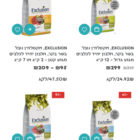
משטח דשא סינטטי לכלבים לאילוף גורים וכלבים בוגרים – 46x58 ס"מ
₪
189
₪
189
₪
209
₪
209
חול מתגבש לחתולים עם בנטונייט מארז קרטון - 10 ליטר מסדרת URBANITY
Exclusion, אקסלוז'ן נובל 
Exclusion, אקסלוז'ן נובל 
בשר בקר, חלבון יחיד לכלבים 
בשר בקר, חלבון יחיד לכלבים 
₪
225
₪
79
₪
225
₪
79
–
–
מגזע גדול – 12 ק"ג
מגזע קטן – 2 ק"ג או 7 ק"ג
₪
209
–
₪
95
₪
299
₪
319
24.92₪/לקג
47.50₪/לקג
-9%
-6%