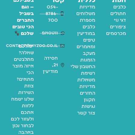
חנות
כללית
קשר
בשבילכם
כלבים
מדיניות
054-
— וגם
חתולים
משלוחים
8786-
בשביל
דגי נוי
מספרת
700
החברים
ציפורים
כלבים
הכי טובים
ווטסאפ
מכרסמים
במודיעין
שלכם
טיפים
contact@myzoo.co.il
יש לכם
ומאמרים
שאלה?
מעקב
חסידה
מתלבטים
הזמנות
21,
איזה מוצר
החשבון שלי
מודיעין
הכי
רשימת
מתאים?
משאלות
צוות
מדיניות
השירות
החזרים
שלנו ישמח
תקנון
ללוות
נגישות
אתכם
צור קשר
ולעזור לכם
לבחור נכון
באהבה