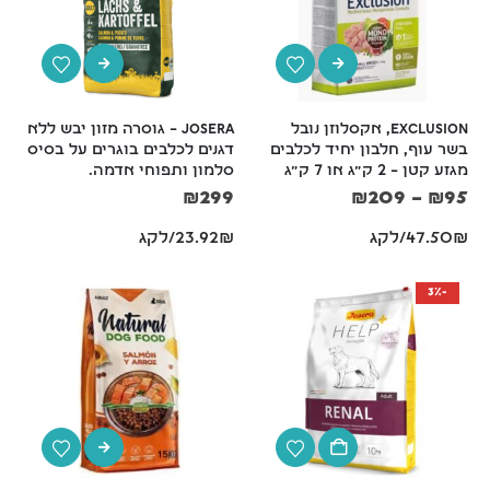
Exclusion, אקסלוזן נובל 
Josera – גוסרה מזון יבש ללא 
בשר עוף, חלבון יחיד לכלבים 
דגנים לכלבים בוגרים על בסיס 
מגזע קטן – 2 ק"ג או 7 ק"ג
סלמון ותפוחי אדמה.
₪
299
₪
209
–
₪
95
47.50₪/לקג
23.92₪/לקג
-3%