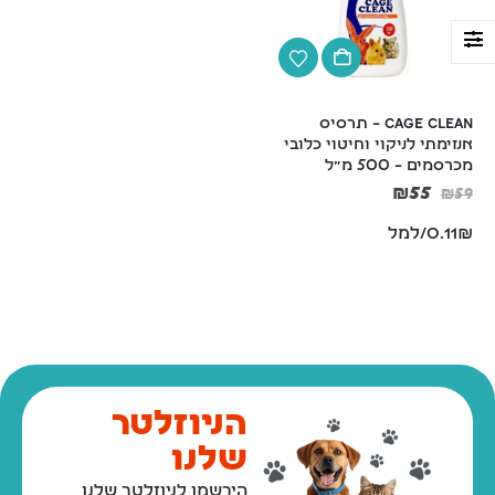
Cage Clean – תרסיס 
אנזימתי לניקוי וחיטוי כלובי 
מכרסמים – 500 מ"ל
₪
55
₪
59
0.11₪/למל
ארם אנד האמר שמפו ומרכך 2 ב-1 לחתולים מנטרל ריחות וקשקשים 591 מ"ל Arm & Hammer
₪
59
₪
59
הניוזלטר
שלנו
בושם תרסיס לכלבים וחתולים 125 מ"ל Petradise
הירשמו לניוזלטר שלנו