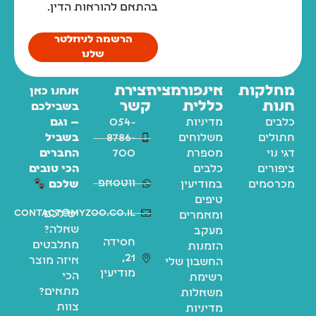
בהתאם להוראות הדין.
הרשמה לניוזלטר
שלנו
מחלקות
אינפורמציה
יצירת
אנחנו כאן
חנות
כללית
קשר
בשבילכם
כלבים
מדיניות
054-
— וגם
חתולים
משלוחים
8786-
בשביל
דגי נוי
מספרת
700
החברים
ציפורים
כלבים
הכי טובים
ווטסאפ
מכרסמים
במודיעין
שלכם
טיפים
contact@myzoo.co.il
יש לכם
ומאמרים
שאלה?
מעקב
חסידה
מתלבטים
הזמנות
21,
איזה מוצר
החשבון שלי
מודיעין
הכי
רשימת
מתאים?
משאלות
צוות
מדיניות