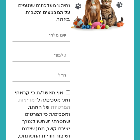
₪
69
₪
69
ותיהנו מעדכונים שוטפים
₪
75
₪
75
על המבצעים והטבות
באתר.
משטח דשא סינטטי לכלבים לאילוף גורים וכלבים בוגרים – 46x58 ס"מ
₪
189
₪
189
₪
209
₪
209
אני מאשר/ת כי קראתי
ואני מסכים/ה ל־
מדיניות
הפרטיות
של האתר,
ומסכים/ה כי הפרטים
שמסרתי ישמשו לצורך
יצירת קשר, מתן שירות
ושיפור חוויית המשתמש,