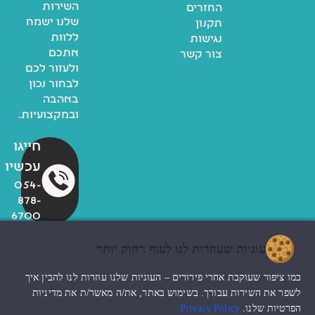
השירות
החזרים
שלנו ישמח
תקנון
ללוות
נגישות
אתכם
צור קשר
ולעזור לכם
לבחור נכון
באהבה
ובמקצועיות.
חייגו
עכשיו
054-
878-
6700
עוגיות שעוזרות לנו לעוף רחוק יותר
© כל הזכויות שמורות לzoo
כמו ציפור שעוקבת אחרי פירורים – העוגיות שלנו עוזרות לנו להבין איך
החנות שלי
עיצוב האתר ndesign
לשפר את השירות עבורך. בשימוש באתר, את/ה מאשר/ת את מדיניות
הפרטיות שלנו.
Privacy Policy