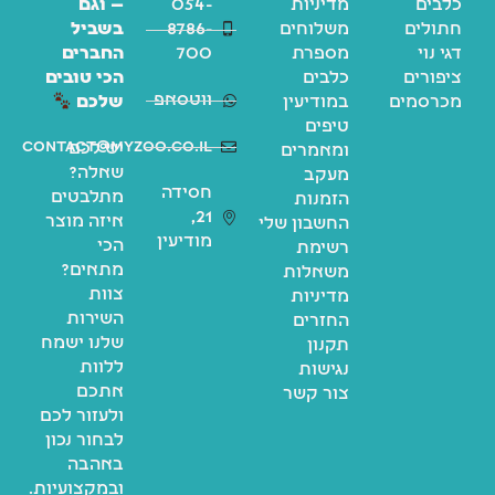
כלבים
מדיניות
054-
— וגם
חתולים
משלוחים
8786-
בשביל
דגי נוי
מספרת
700
החברים
ציפורים
כלבים
הכי טובים
ווטסאפ
מכרסמים
במודיעין
שלכם
טיפים
contact@myzoo.co.il
יש לכם
ומאמרים
שאלה?
מעקב
חסידה
מתלבטים
הזמנות
21,
איזה מוצר
החשבון שלי
מודיעין
הכי
רשימת
מתאים?
משאלות
צוות
מדיניות
השירות
החזרים
שלנו ישמח
תקנון
ללוות
נגישות
אתכם
צור קשר
ולעזור לכם
לבחור נכון
באהבה
ובמקצועיות.