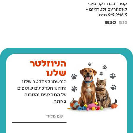
קטר רכבת דקורטיבי 
בית אננס מיניאטורי 
לאקווריום ולטרריום – 
לאקווריום – עיצוב שובב 
16.5*5.9*9 ס"מ
בהשראת בובספוג
₪
59
₪
30
₪
33
הניוזלטר
שלנו
הירשמו לניוזלטר שלנו
ותיהנו מעדכונים שוטפים
על המבצעים והטבות
באתר.