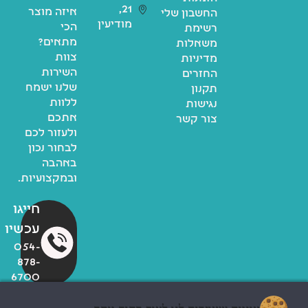
21,
איזה מוצר
החשבון שלי
מודיעין
הכי
רשימת
מתאים?
משאלות
צוות
מדיניות
השירות
החזרים
שלנו ישמח
תקנון
ללוות
נגישות
אתכם
צור קשר
ולעזור לכם
לבחור נכון
באהבה
ובמקצועיות.
חייגו
עכשיו
054-
878-
6700