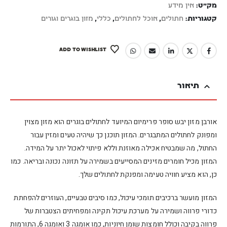
מק"ט:
אין מידע
קטגוריות:
חתולים
,
אוכל לחתולים
,
כללי
,
מזון בוגרים וגורים
ADD TO WISHLIST
תיאור
אורבן מזון יבש סופר פרימיום המיועד לחתולים בוגרים הוא מזון מצוין
ומפונק לחתולים המתבגרים. המזון תוכנן כך שיהיה טעים ומזין עבור
החתול, מה שמבטיח אכילה מאוזנת וללא פיתוי לאכול יתר על המידה.
המזון מכיל חומרים מזינים המסייעים בשמירה על תזונה נכונה ובריאה. כמו
כן, הוא מציע חוויה טעימה ומפנקת לחתולים שלך.
המזון מועשר ברכיבים תומכי עיכול, כמו סיבים טבעיים, העוזרים להפחתת
כדורי פרווה ושמירה על מערכת עיכול תקינה ומפחיתים הצטברות של
פרווה בקיבה וכולל חומצות שומן חיוניות, כמו אומגה 3 ואומגה 6, התורמות