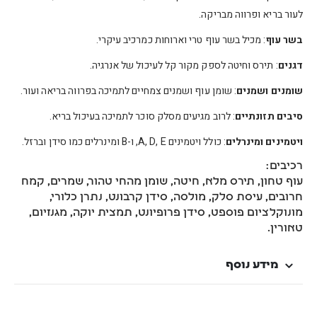
לעור בריא ופרווה מבריקה.
בשר עוף
: מכיל בשר עוף טרי וארוחות כמרכיב עיקרי.
דגנים
: תירס וחיטה לספק מקור קל לעיכול של אנרגיה.
שומנים ושמנים
: שומן עוף ושמנים צמחיים לתמיכה בפרווה בריאה ועור.
סיבים תזונתיים
: לרוב מגיעים מסלק סוכר לתמיכה בעיכול בריא.
ויטמינים ומינרלים
: כולל ויטמינים A, D, E, ו-B ומינרלים כמו סידן וברזל.
רכיבים:
עוף טחון, תירס מלא, חיטה, שומן מהחי טהור, שמרים, קמח
חרובים, עיסת סלק, מולסה, סידן קרבונט, נתרן כלורי,
מונוקלציום פוספט, סידן פרופיונט, תמצית יוקה, מגנזיום,
טאורין.
מידע נוסף