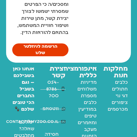
ומסכים/ה כי הפרטים
שמסרתי ישמשו לצורך
יצירת קשר, מתן שירות
ושיפור חוויית המשתמש,
בהתאם להוראות הדין.
הרשמה לניוזלטר
שלנו
מחלקות
אינפורמציה
יצירת
אנחנו כאן
חנות
כללית
קשר
בשבילכם
כלבים
מדיניות
054-
— וגם
חתולים
משלוחים
8786-
בשביל
דגי נוי
מספרת
700
החברים
ציפורים
כלבים
הכי טובים
ווטסאפ
מכרסמים
במודיעין
שלכם
טיפים
contact@myzoo.co.il
יש לכם
ומאמרים
שאלה?
מעקב
חסידה
מתלבטים
הזמנות