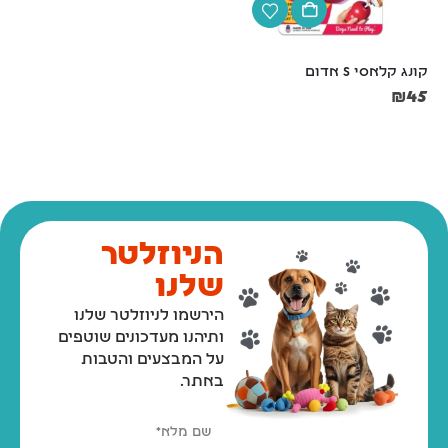
קונג קלאסי S אדום
סט משחה + מברשת + שני 
אצבעונים לשיניים
₪
45
₪
59
₪
69
הניוזלטר
שלנו
הירשמו לניוזלטר שלנו
ותיהנו מעדכונים שוטפים
על המבצעים והטבות
באתר.