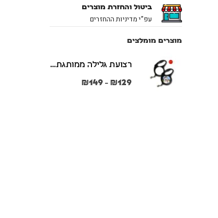
ביטול והחזרת מוצרים
עפ”י מדיניות ההחזרים
מוצרים מומלצים
רצועת גלילה ממותגת משני הצדדים צבע שחור במידות S + M
₪
149
₪
129
–