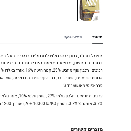
תיאור
מידע נוסף
כמרכיב ראשון, מסייע במניעת היווצרות כדורי פרווה, 53% מהחלבון ממקורות מן ה
ארוחת שרימפס, שמרי בירה, כבד עוף שעבר הידרוליזה, שמן אנשו
פרה-ביוטי מאנשאריד S.
ערכים תזונתיים :
3.7%, אומגה 3 0.7%, ויטמין A-E 10000 IU/KG, טאורין: 1200 מ”ג/ק”ג.
מוצרים קשורים