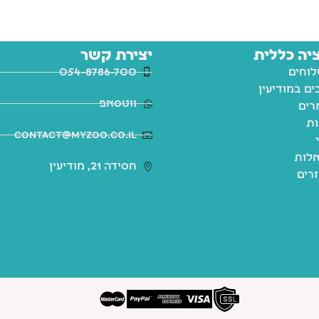
יה כללית
יצירת קשר
לוחים
054-8786-700
ם במודיעין
ווטסאפ
רים
ות
contact@myzoo.co.il
לות
חסידה 21, מודיעין
זרים