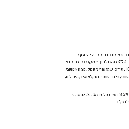
אנימל וורלד, מזון יבש מלא לחתולים בוגרים בעל רמת טעימות גבוהה, 27% עוף
חי
רכיבים : חלבון עוף מיובש 25%, קמח חיטה 16%, אורז באלדו 10%, תירס, שמן עוף מזוקק, קמח אנשובי,
בי, חלבון שמרים נוקלאוטיד, מינרלים,
חלבון גולמי 27%, שומן גולמי 10%, אפר גולמי 8.5%, תאית גולמית 2.5%, אומגה 6