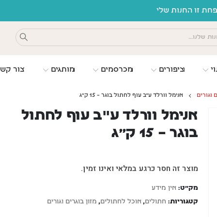
ת זו החנות שלי
וי
ציפורים
מכרסמים
מותגים
צור קש
ם וגורים
אנימל וורלד ע"ב עוף לחתול בוגר – 15 ק”ג
אנימל וורלד ע"ב עוף לחתול
בוגר – 15 ק”ג
מוצר זה חסר כרגע במלאי ואינו זמין.
מק"ט:
אין מידע
קטגוריות:
חתולים
,
אוכל לחתולים
,
מזון בוגרים וגורים