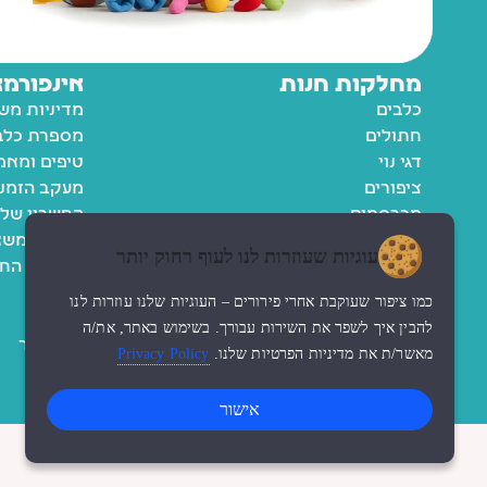
מחלקות חנות
אינפורמצ
כלבים
מדיניות מש
חתולים
מספרת כלבי
דגי נוי
טיפים ומאמ
ציפורים
מעקב הזמנ
מכרסמים
החשבון שלי
רשימת משא
עוגיות שעוזרות לנו לעוף רחוק יותר
מדיניות הח
תקנון
כמו ציפור שעוקבת אחרי פירורים – העוגיות שלנו עוזרות לנו
נגישות
להבין איך לשפר את השירות עבורך. בשימוש באתר, את/ה
צור קשר
מאשר/ת את מדיניות הפרטיות שלנו.
Privacy Policy
אישור
© כל הזכויות שמורות לzoo החנות שלי
עיצוב האתר ndesign