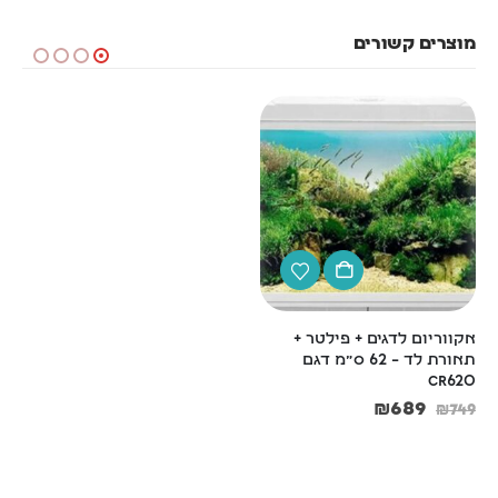
מוצרים קשורים
אקווריום לדגים + פילטר + 
הקוס אקווריום מפל 
תאורת לד – 62 ס"מ דגם 
שחור/לבן מידה: 41X16.5X40 
CR620
ס"מ
₪
289
₪
689
₪
329
₪
749