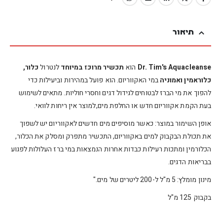
תיאור
Dr. Tim's Aquacleanse
הוא
תכשיר מרוכז במיוחד
לנטרול
כלור,
כלוראמין ואמוניה
במי האקווריום. הוא פועל במהירות וביעילות כדי
להפוך את מי הברז לבטוחים לגידול דגים וחסרי חוליות. מתאים לשימוש
בעת הקמת אקווריום חדש או החלפת מים,למוצר אין ריחות לוואי.
אופן השימור במוצר: כאשר מוסיפים מים חדשים לאקווריום יש לשפוך
את תכולת הבקבוק למים באקווריום, התכשיר מתפרק ומסלק את הכלור,
הכלורמין ומתכות רעילות כבדות אחרות הנמצאות במי ברז העלולות לפגוע
בבריאות הדגים.
מינון מומלץ: 5 מ"ל ל-200 ליטרים של מים."
בקבוק 125 מ"ל