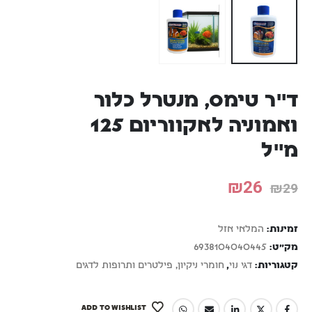
ד"ר טימס, מנטרל כלור
ואמוניה לאקווריום 125
מ"ל
₪
26
₪
29
זמינות:
המלאי אזל
מק"ט:
6938104040445
קטגוריות:
דגי נוי
,
חומרי ניקיון, פילטרים ותרופות לדגים
ADD TO WISHLIST