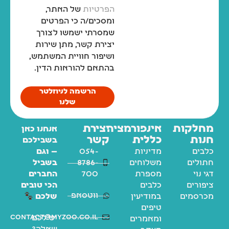
הפרטיות
של האתר,
ומסכים/ה כי הפרטים
שמסרתי ישמשו לצורך
יצירת קשר, מתן שירות
ושיפור חוויית המשתמש,
בהתאם להוראות הדין.
הרשמה לניוזלטר
שלנו
מחלקות
אינפורמציה
יצירת
אנחנו כאן
חנות
כללית
קשר
בשבילכם
כלבים
מדיניות
054-
— וגם
חתולים
משלוחים
8786-
בשביל
דגי נוי
מספרת
700
החברים
ציפורים
כלבים
הכי טובים
ווטסאפ
מכרסמים
במודיעין
שלכם
טיפים
contact@myzoo.co.il
יש לכם
ומאמרים