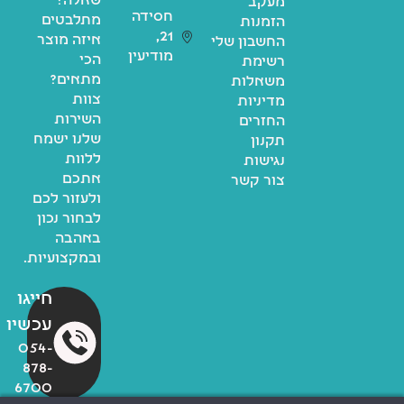
שאלה?
מעקב
חסידה
מתלבטים
הזמנות
21,
איזה מוצר
החשבון שלי
מודיעין
הכי
רשימת
מתאים?
משאלות
צוות
מדיניות
השירות
החזרים
שלנו ישמח
תקנון
ללוות
נגישות
אתכם
צור קשר
ולעזור לכם
לבחור נכון
באהבה
ובמקצועיות.
חייגו
עכשיו
054-
878-
6700