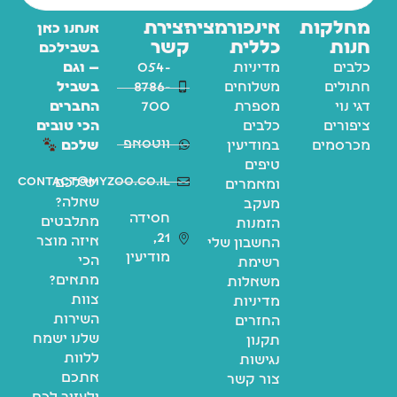
מחלקות
אינפורמציה
יצירת
אנחנו כאן
חנות
כללית
קשר
בשבילכם
כלבים
מדיניות
054-
— וגם
חתולים
משלוחים
8786-
בשביל
דגי נוי
מספרת
700
החברים
ציפורים
כלבים
הכי טובים
ווטסאפ
מכרסמים
במודיעין
שלכם
טיפים
contact@myzoo.co.il
יש לכם
ומאמרים
שאלה?
מעקב
חסידה
מתלבטים
הזמנות
21,
איזה מוצר
החשבון שלי
מודיעין
הכי
רשימת
מתאים?
משאלות
צוות
מדיניות
השירות
החזרים
שלנו ישמח
תקנון
ללוות
נגישות
אתכם
צור קשר