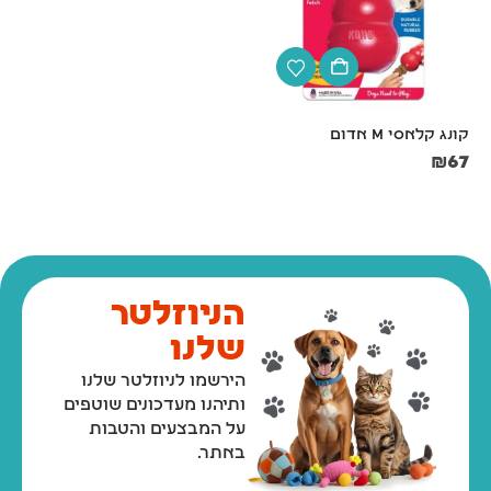
קונג קלאסי M אדום
קונג אקסטרים L שחור
₪
85
₪
67
הניוזלטר
שלנו
הירשמו לניוזלטר שלנו
ותיהנו מעדכונים שוטפים
על המבצעים והטבות
באתר.