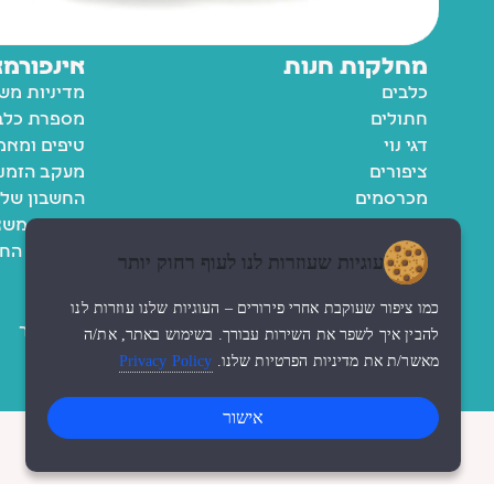
מחלקות חנות
אינפורמצ
כלבים
מדיניות מש
חתולים
מספרת כלבי
דגי נוי
טיפים ומאמ
ציפורים
מעקב הזמנ
מכרסמים
החשבון שלי
רשימת משא
מדיניות הח
עוגיות שעוזרות לנו לעוף רחוק יותר
תקנון
נגישות
כמו ציפור שעוקבת אחרי פירורים – העוגיות שלנו עוזרות לנו
צור קשר
להבין איך לשפר את השירות עבורך. בשימוש באתר, את/ה
מאשר/ת את מדיניות הפרטיות שלנו.
Privacy Policy
אישור
© כל הזכויות שמורות לzoo החנות שלי
עיצוב האתר ndesign