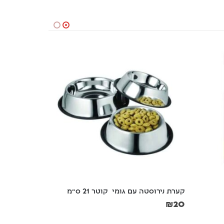
קערת נירוסטה עם גומי  קוטר 21 ס"מ
עמיד ועם צ
₪
20
₪
16