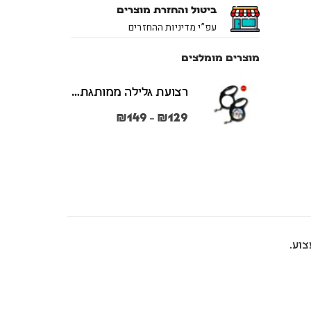
ביטול והחזרת מוצרים
עפ”י מדיניות ההחזרים
מוצרים מומלצים
רצועת גלילה ממותגת משני הצדדים צבע שחור במידות S + M
₪
149
₪
129
–
וע.