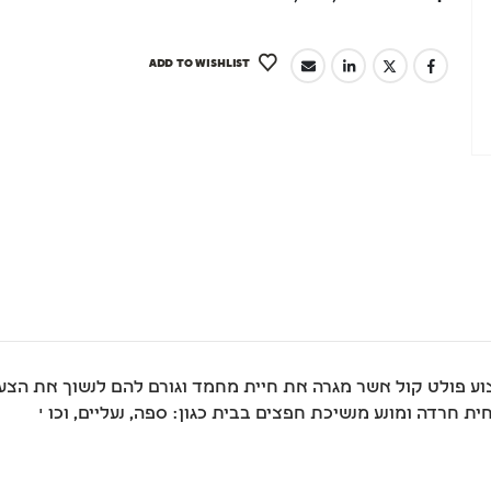
ADD TO WISHLIST
וע פולט קול אשר מגרה את חיית מחמד וגורם להם לנשוך את הצעצ
 חרדה ומונע מנשיכת חפצים בבית כגון: ספה, נעליים, וכו '