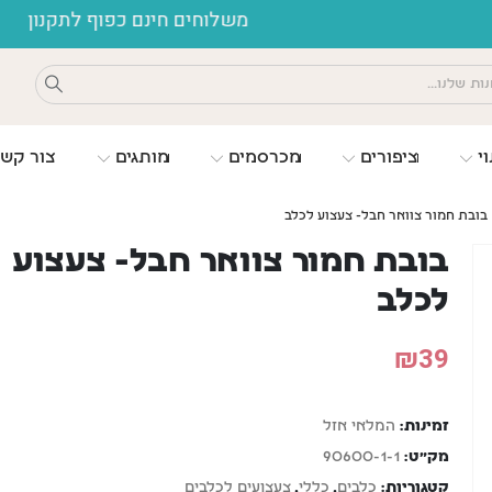
לוחים חינם כפוף לתקנון
וי
ציפורים
מכרסמים
מותגים
צור קש
בובת חמור צוואר חבל- צעצוע לכלב
בובת חמור צוואר חבל- צעצוע
לכלב
₪
39
זמינות:
המלאי אזל
מק"ט:
90600-1-1
קטגוריות:
כלבים
,
כללי
,
צעצועים לכלבים