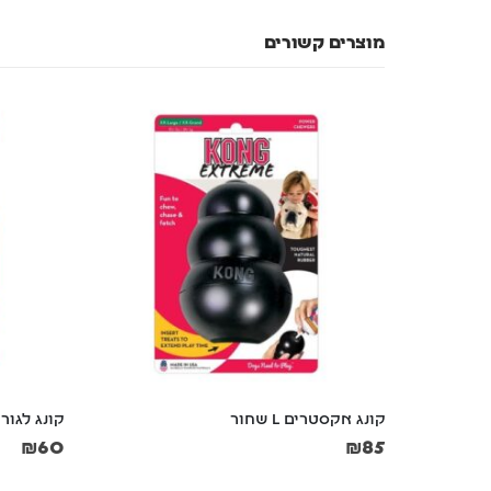
מוצרים קשורים
נים 
קונג אקסטרים L שחור
קונג לגורים
₪
60
₪
85