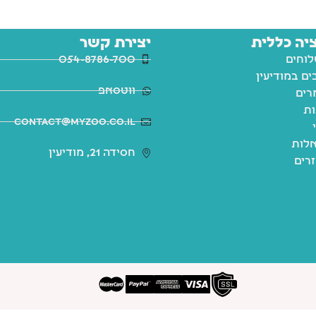
יה כללית
יצירת קשר
לוחים
054-8786-700
ם במודיעין
ווטסאפ
רים
ות
contact@myzoo.co.il
לות
חסידה 21, מודיעין
זרים