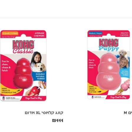
 M
קונג קלאסי XL אדום
₪
111