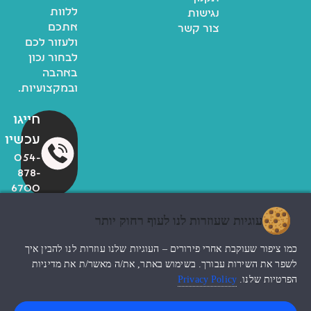
ללוות
נגישות
אתכם
צור קשר
ולעזור לכם
לבחור נכון
באהבה
ובמקצועיות.
חייגו
עכשיו
054-
878-
6700
עוגיות שעוזרות לנו לעוף רחוק יותר
© כל הזכויות שמורות לzoo
כמו ציפור שעוקבת אחרי פירורים – העוגיות שלנו עוזרות לנו להבין איך
החנות שלי
עיצוב האתר ndesign
לשפר את השירות עבורך. בשימוש באתר, את/ה מאשר/ת את מדיניות
הפרטיות שלנו.
Privacy Policy
0