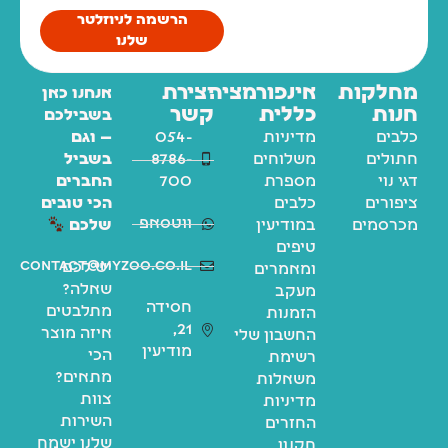
הרשמה לניוזלטר
שלנו
מחלקות
אינפורמציה
יצירת
אנחנו כאן
חנות
כללית
קשר
בשבילכם
כלבים
מדיניות
054-
— וגם
חתולים
משלוחים
8786-
בשביל
דגי נוי
מספרת
700
החברים
ציפורים
כלבים
הכי טובים
ווטסאפ
מכרסמים
במודיעין
שלכם
טיפים
contact@myzoo.co.il
יש לכם
ומאמרים
שאלה?
מעקב
חסידה
מתלבטים
הזמנות
21,
איזה מוצר
החשבון שלי
מודיעין
הכי
רשימת
מתאים?
משאלות
צוות
מדיניות
השירות
החזרים
שלנו ישמח
תקנון