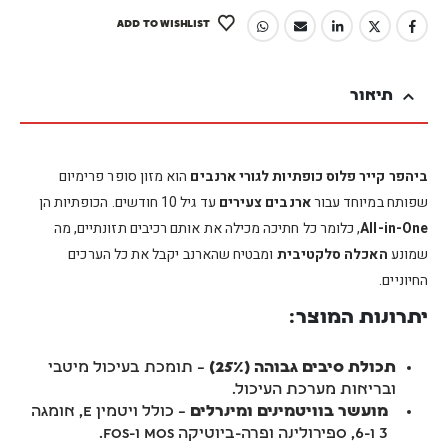
ADD TO WISHLIST
תיאור
ביהפר קייר פלוס כופתיות לגורי ארנבים
הוא מזון סופר פרימיום
שפותח במיוחד עבור
ארנבים צעירים
עד גיל 10 חודשים. הכופתיות הן
All-in-One
, כלומר כל חתיכה מכילה את אותם רכיבים תזונתיים, מה
שמונע
האכלה סלקטיבית
ומבטיח שהארנב יקבל את כל הערכים
החיוניים.
יתרונות המוצר:
תכולת סיבים גבוהה (25%)
– תומכת בעיכול מיטבי
ובריאות מערכת העיכול.
מועשר בוויטמינים ומינרלים
– כולל ויטמין E, אומגה
3 ו-6, ספירולינה ופרה-ביוטיקה MOS ו-FOS.