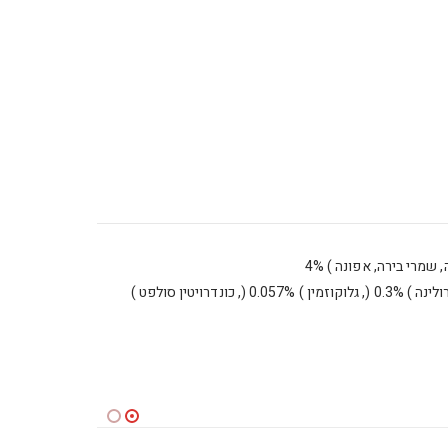
(, עיסת סלק מיובש, חלבון הידרולייז מן החי, מינרלים, מאנן אוליגוסכרידים ) MOS 1% (, קסילו-אוליגוסכרידים ) XOS 0.3% (, יוקה ) 0.3% (, ספירולינה ) 0.3% (, גלוקוזמין ) 0.057% (, כונדרויטין סולפט )