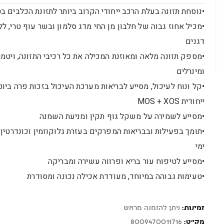
•נוסחת תזונה בעלת הרכב ייחודי הקרוב ביותר לתזונת הכלבים ב
•מכיל אחוז גבוה של חלבון מן החי מדג סלמון ובשר עוף טרי, לל
דגנים
•מספק תזונה מלאה ומאוזנת המכילה את כל רכיבי התזונה, ויטמי
ומינרלים
•קל ונוח לעיכול, מסייע לבריאות מערכת העיכול בזכות פרה ביו
ייחודית MOS + XOS
•מסייע לשמירה על משקל גוף תקין ומניעת השמנה
•תומך בפעילות ובבריאות המפרקים בעזרת גלוקוזמין וכונדרטין
ימי
•מסייע לטיפוח עור בריא ופרווה עשירה ומבריקה
•טעימות גבוהה במיוחד, מעודדת אכילה נכונה ומסודרת
זמינות:
ניתן להזמנה מראש
מק"ט:
8009470011716