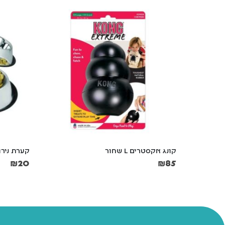
קונג אקסטרים L שחור
קערת נירוסט
₪
20
₪
85