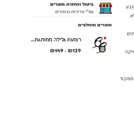
ביטול והחזרת מוצרים
טבע
עפ”י מדיניות ההחזרים
א
מוצרים מומלצים
נים
רצועת גלילה ממותגת משני הצדדים צבע שחור במידות S + M
₪
149
₪
129
טיקה
–
 ממקור