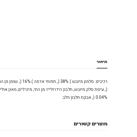
תיאור
רכיבים: סלמון מיובש ) 38% (, תפוחי אדמה ) 16% (, שומן מן החי ) 15% ( )שומן עוף מזוכך ב־ 99.5% (, בשר עוף טרי ) 12% (, חלבון תפוחי אדמה, שמרי בירה, אפונה ) 4%
0.04% (, אבקת חלבון חלב.
מוצרים קשורים