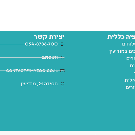
יה כללית
יצירת קשר
לוחים
054-8786-700
ם במודיעין
ווטסאפ
רים
ות
contact@myzoo.co.il
לות
חסידה 21, מודיעין
זרים