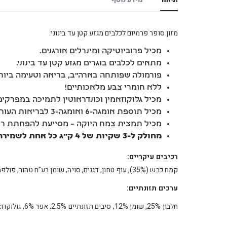
תיאור
מידע נוסף
מזון סופר פרמיום לכלבים מגזע קטן עד בינוני.
מכיל פרוביוטיקה ומינרלים אורגנים.
מתאים לכלבים בוגרים מגזע קטן עד בינוני.
פורמולה שפותחה בארה”ב, בריאה וטעימה ביות
ללא חומרי צבע מלאכותיים!
מכיל גלוקוזאמין וכונדראוטין לתמיכה במפרקים
מכיל תוספת אומגה-6 ואומגה-3 לבריאות העור, הפרווה ועוד.
מכיל תמצית צמח היוקה – מסייעת להפחתת רי
מחולק ל-3 שקיות של 4 ק”ג כל אחת לשמירה על טריות ורמת טעימות גבוהה
רכיבים עיקריים:
קמח כבש (35%), עוף טחון, דגנים, סויה, שומן בע”ח טהור, פולפת סלק סוכר, מולסה, קמח דגים, ויטמינים ומינרלים.
ערכים תזונתיים:
חלבון 25%, שומן 12%, סיבים תזונתיים 2.5%, אפר 6%, גולוקוזאמין וכונדראוטין 500 מ”ג, אנרגיה נעכלת 3.250 קק”ל/ק”ג.