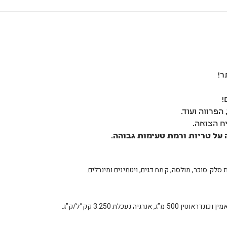
ר!
!
ח הצואה.
.