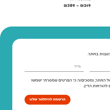
₪
49
₪
389
–
₪
219
₪
55
0.41₪/למל
הטבות באתר.
 האתר, ומסכים/ה כי הפרטים שמסרתי ישמשו
להוראות הדין.
הרשמה לניוזלטר שלנו