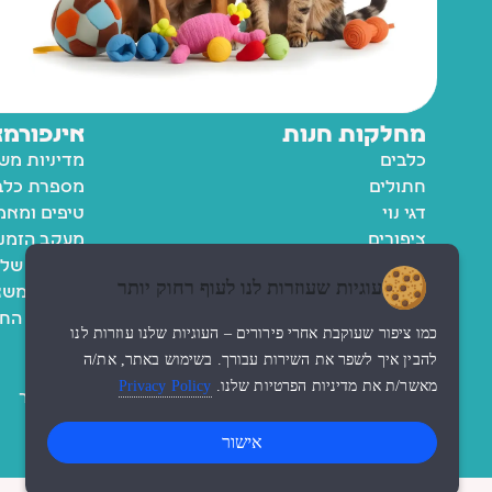
מחלקות חנות
אינפורמצ
כלבים
מדיניות מש
חתולים
מספרת כלבי
דגי נוי
טיפים ומאמ
ציפורים
מעקב הזמנ
מכרסמים
החשבון שלי
עוגיות שעוזרות לנו לעוף רחוק יותר
רשימת משא
מדיניות הח
כמו ציפור שעוקבת אחרי פירורים – העוגיות שלנו עוזרות לנו
תקנון
להבין איך לשפר את השירות עבורך. בשימוש באתר, את/ה
נגישות
מאשר/ת את מדיניות הפרטיות שלנו.
Privacy Policy
צור קשר
אישור