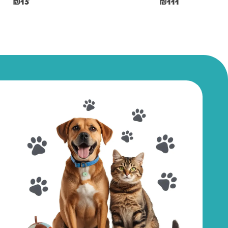
₪
15
₪
111