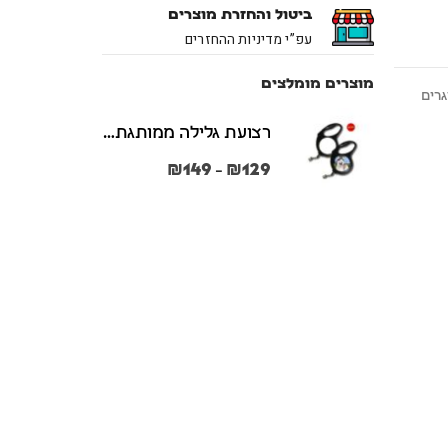
ביטול והחזרת מוצרים
עפ”י מדיניות ההחזרים
מוצרים מומלצים
גרים
רצועת גלילה ממותגת משני הצדדים צבע שחור במידות S + M
₪
149
₪
129
–