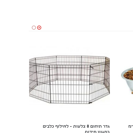
גדר תיחום 8 צלעות – לאילוף כלבים 
vet
במגוון מידות
לכלב/חתול  – 120 מ