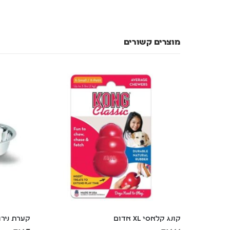
מוצרים קשורים
קונג קלאסי XL אדום
קערת נירוס