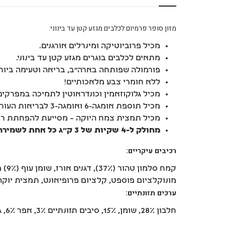
מזון סופר פרמיום לכלבים מגזע קטן עד בינוני.
מכיל פרוביוטיקה ומינרלים אורגנים.
מתאים לכלבים בוגרים מגזע קטן עד בינוני.
פורמולה שפותחה בארה”ב, בריאה וטעימה ביות
ללא חומרי צבע מלאכותיים!
מכיל גלוקוזאמין וכונדראוטין לתמיכה במפרקים
מכיל תוספת אומגה-6 ואומגה-3 לבריאות העור, הפרווה ועוד.
מכיל תמצית צמח היוקה – מסייעת להפחתת רי
מחולק ל-4 שקיות של 3 ק”ג כל אחת לשמירה על טריות ורמת טעימות גבוהה
רכיבים עיקריים:
קמח
מונוקלציום פוספט, קלציום פרופיאונט, תמצית יוקה, ג
ערכים תזונתיים:
חלבון 28%, שומן, 15%, סיבים תזונתיים 3%, אפר 6%, גולוקוזאמין וכונדראוטין 500 מ”ג, מגנזיום 87.5 mg/kg, ברזל, 105 mg/kg, אבץ, 87.5 mg/kg.