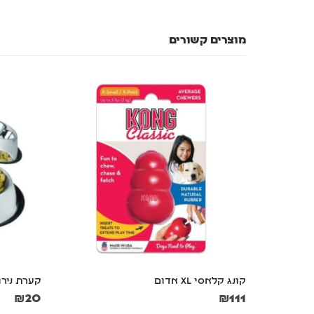
מוצרים קשורים
קונג קלאסי XL אדום
קערת נירוסט
₪
20
₪
111