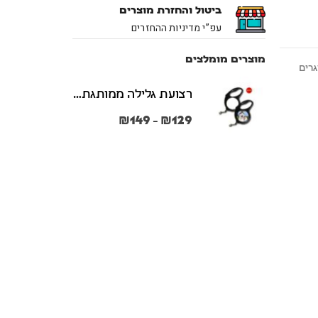
ביטול והחזרת מוצרים
עפ”י מדיניות ההחזרים
מוצרים מומלצים
גרים
רצועת גלילה ממותגת משני הצדדים צבע שחור במידות S + M
₪
149
₪
129
–