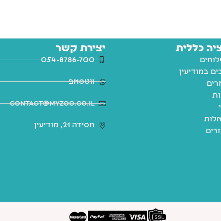
יה כללית
יצירת קשר
לוחים
054-8786-700
ם במודיעין
ווטסאפ
רים
ות
contact@myzoo.co.il
לות
חסידה 21, מודיעין
זרים