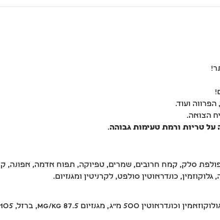
ר!
!
ח הצואה.
.
 סלמון טהור (37%), דגנים אורז, שומן עוף (9%) פולפת סלק, קמח חרובים, שמרים, טפיוקה, תפ
לוקוזמין, כונדראוטין סולפט, לקרניטין ומגנזיום.