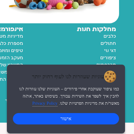
מחלקות חנות
אינפורמצ
כלבים
מדיניות מש
חתולים
מספרת כלבי
דגי נוי
טיפים ומאמ
ציפורים
מעקב הזמנ
מכרסמים
החשבון שלי
רשימת משא
עוגיות שעוזרות לנו לעוף רחוק יותר
מדיניות הח
תקנון
כמו ציפור שעוקבת אחרי פירורים – העוגיות שלנו עוזרות לנו
נגישות
להבין איך לשפר את השירות עבורך. בשימוש באתר, את/ה
צור קשר
מאשר/ת את מדיניות הפרטיות שלנו.
Privacy Policy
אישור
© כל הזכויות שמורות לzoo החנות שלי
עיצוב האתר ndesign