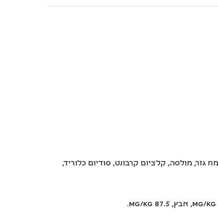
וח אדמה, אפונה, קמח גזר, מולסה, קלציום קרבונט, סודיום כלוריד,