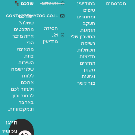
ווטסאפ
מכרסמים
במודיעין
שלכם
טיפים
contact@myzoo.co.il
יש לכם
ומאמרים
שאלה?
מעקב
חסידה
מתלבטים
הזמנות
21,
איזה מוצר
החשבון שלי
מודיעין
הכי
רשימת
מתאים?
משאלות
צוות
מדיניות
השירות
החזרים
שלנו ישמח
תקנון
ללוות
נגישות
אתכם
צור קשר
ולעזור לכם
לבחור נכון
באהבה
ובמקצועיות.
חייגו
עכשיו