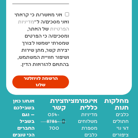
אני מאשר/ת כי קראתי
ואני מסכים/ה ל־
מדיניות
הפרטיות
של האתר,
ומסכים/ה כי הפרטים
שמסרתי ישמשו לצורך
יצירת קשר, מתן שירות
ושיפור חוויית המשתמש,
בהתאם להוראות הדין.
הרשמה לניוזלטר
שלנו
מחלקות
אינפורמציה
יצירת
אנחנו כאן
חנות
כללית
קשר
בשבילכם
כלבים
מדיניות
054-
— וגם
חתולים
משלוחים
8786-
בשביל
דגי נוי
מספרת
700
החברים
ציפורים
כלבים
הכי טובים