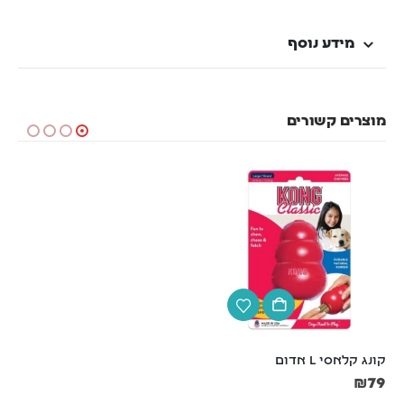
מידע נוסף
מוצרים קשורים
קונג קלאסי L אדום
סט משחה + מברשת + שני 
אצבעונים לשיניים
₪
79
₪
59
₪
69