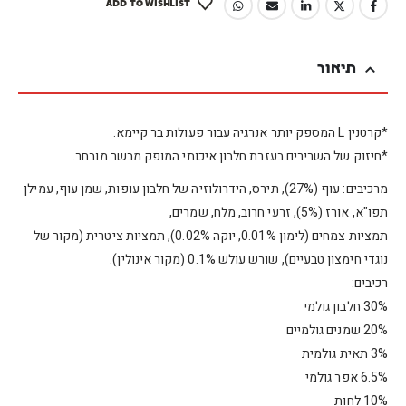
ADD TO WISHLIST
תיאור
*קרטנין L המספק יותר אנרגיה עבור פעולות בר קיימא.
*חיזוק של השרירים בעזרת חלבון איכותי המופק מבשר מובחר.
מרכיבים: עוף (27%), תירס, הידרולוזיה של חלבון עופות, שמן עוף, עמילן
תפו"א, אורז (5%), זרעי חרוב, מלח, שמרים,
תמציות צמחים (לימון 0.01%, יוקה 0.02%), תמציות ציטרית (מקור של
נוגדי חימצון טבעיים), שורש עולש 0.1% (מקור אינולין).
רכיבים:
30% חלבון גולמי
20% שמנים גולמיים
3% תאית גולמית
6.5% אפר גולמי
10% לחות