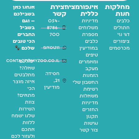
מחלקות
אינפורמציה
יצירת
אנחנו כאן
חנות
כללית
קשר
בשבילכם
כלבים
מדיניות
054-
— וגם
חתולים
משלוחים
8786-
בשביל
דגי נוי
מספרת
700
החברים
ציפורים
כלבים
הכי טובים
ווטסאפ
מכרסמים
במודיעין
שלכם
טיפים
contact@myzoo.co.il
יש לכם
ומאמרים
שאלה?
מעקב
חסידה
מתלבטים
הזמנות
21,
איזה מוצר
החשבון שלי
מודיעין
הכי
רשימת
מתאים?
משאלות
צוות
מדיניות
השירות
החזרים
שלנו ישמח
תקנון
ללוות
נגישות
אתכם
צור קשר
ולעזור לכם