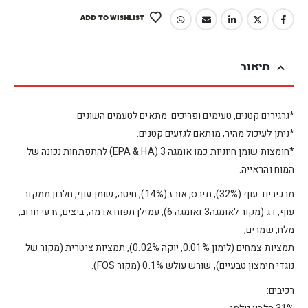
ADD TO WISHLIST
תיאור
*גרגירים קטנים, טעימים ופריכים. מתאים לטעמים השונים.
*ניתן לעיכול מהיר, מותאם לגזעים קטנים.
*חומצות שומן חיוניות כמו אומגה 3 (EPA & HA) להתפתחות נכונה של
המוח והראייה.
מרכיבים: עוף (32%), תירס, אורז (14%), חיטה, שומן עוף, חלבון ממקור
עוף, דג (מקור לאומגה3 ואומגה 6), עמילן תפוח אדמה, ביצים, זרעי חרוב,
מלח, שמרים,
תמציות צמחים (לימון 0.01%, יוקה 0.02%), תמציות ציטרית (מקור של
נוגדי חימצון טבעיים), שורש עולש 0.1% (מקור FOS).
רכיבים: