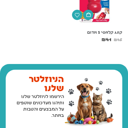
קונג קלאסי S אדום
קונג לגורים M
₪
54
₪
41
₪
60
₪
45
הניוזלטר
שלנו
הירשמו לניוזלטר שלנו
ותיהנו מעדכונים שוטפים
על המבצעים והטבות
באתר.