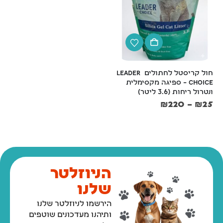
חול קריסטל לחתולים Leader 
שירותים סגורים לחתול פתח 
Choice – ספיגה מקסימלית 
גדול לניקוי מהיר– דגם ARIEL 
ונטרול ריחות (3.6 ליטר)
TOP FREE
₪
109
₪
220
–
₪
25
₪
119
הניוזלטר
שלנו
הירשמו לניוזלטר שלנו
ותיהנו מעדכונים שוטפים