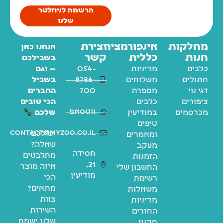
הרשמה לניוזלטר
שלנו
מחלקות
אינפורמציה
יצירת
אנחנו כאן
חנות
כללית
קשר
בשבילכם
כלבים
מדיניות
054-
— וגם
חתולים
משלוחים
8786-
בשביל
דגי נוי
מספרת
700
החברים
ציפורים
כלבים
הכי טובים
ווטסאפ
מכרסמים
במודיעין
שלכם
טיפים
contact@myzoo.co.il
יש לכם
ומאמרים
שאלה?
מעקב
חסידה
מתלבטים
הזמנות
21,
איזה מוצר
החשבון שלי
מודיעין
הכי
רשימת
מתאים?
משאלות
צוות
מדיניות
השירות
החזרים
שלנו ישמח
תקנון