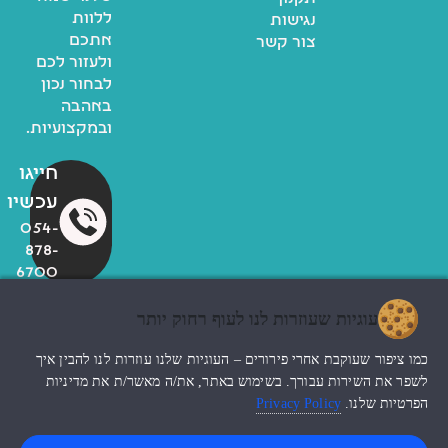
ללוות
נגישות
אתכם
צור קשר
ולעזור לכם
לבחור נכון
באהבה
ובמקצועיות.
חייגו
עכשיו
054-
878-
6700
עוגיות שעוזרות לנו לעוף רחוק יותר
© כל הזכויות שמורות לzoo
כמו ציפור שעוקבת אחרי פירורים – העוגיות שלנו עוזרות לנו להבין איך
החנות שלי
עיצוב האתר ndesign
לשפר את השירות עבורך. בשימוש באתר, את/ה מאשר/ת את מדיניות
הפרטיות שלנו.
Privacy Policy
0