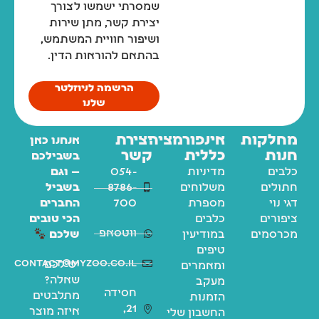
שמסרתי ישמשו לצורך
יצירת קשר, מתן שירות
ושיפור חוויית המשתמש,
בהתאם להוראות הדין.
הרשמה לניוזלטר
שלנו
מחלקות
אינפורמציה
יצירת
אנחנו כאן
חנות
כללית
קשר
בשבילכם
כלבים
מדיניות
054-
— וגם
חתולים
משלוחים
8786-
בשביל
דגי נוי
מספרת
700
החברים
ציפורים
כלבים
הכי טובים
ווטסאפ
מכרסמים
במודיעין
שלכם
טיפים
contact@myzoo.co.il
יש לכם
ומאמרים
שאלה?
מעקב
חסידה
מתלבטים
הזמנות
21,
איזה מוצר
החשבון שלי