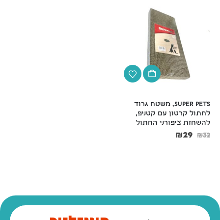
super pets, משטח גרוד 
שירותים סגורים לחתול + 
לחתול קרטון עם קטניפ, 
פילטר וכף + דלת עליונה 
להשחזת ציפורני החתול
נפתחת  בצבעים כחול, בז', 
ורוד, ירוק בהיר, גודל 
₪
29
₪
32
57*39*38 גובה
₪
98
₪
109