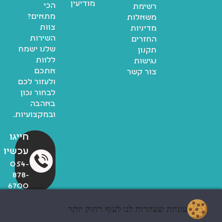
מודיעין
הכי
רשימת
מתאים?
משאלות
צוות
מדיניות
השירות
החזרים
שלנו ישמח
תקנון
ללוות
נגישות
אתכם
צור קשר
ולעזור לכם
לבחור נכון
באהבה
ובמקצועיות.
חייגו
עכשיו
054-
878-
6700
עוגיות שעוזרות לנו לעוף רחוק יותר