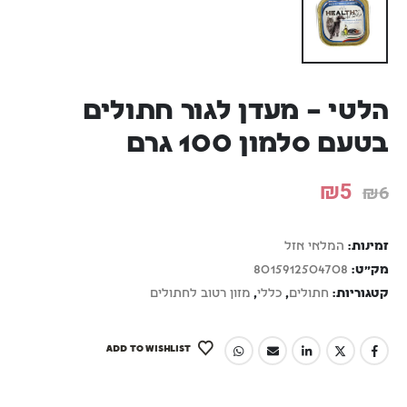
הלטי – מעדן לגור חתולים
בטעם סלמון 100 גרם
₪
5
₪
6
זמינות:
המלאי אזל
מק"ט:
8015912504708
קטגוריות:
חתולים
,
כללי
,
מזון רטוב לחתולים
ADD TO WISHLIST