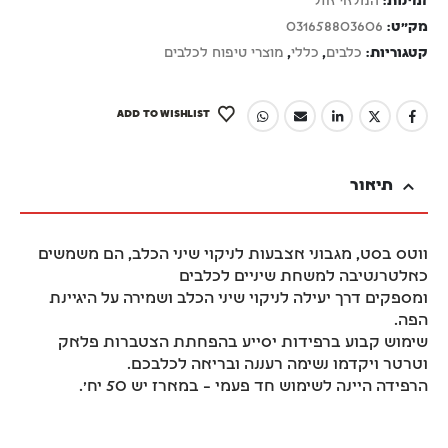
זמינות:
המלאי אזל
מק"ט:
031658803606
קטגוריות:
כלבים
,
כללי
,
מוצרי טיפוח לכלבים
ADD TO WISHLIST
תיאור
ווטס בסט, מגבוני אצבעות לניקוי שיני הכלב, הם משמשים
כאלטרנטיבה למשחת שיניים לכלבים
ומספקים דרך יעילה לניקוי שיני הכלב ושמירה על היגיינת
הפה.
שימוש קבוע ברפידות יסייע בהפחתת הצטברות פלאק
וטרטר ויקדמו נשימה רעננה ובריאה לכלבכם.
הרפידה היינה לשימוש חד פעמי – במארז יש 50 יח'.