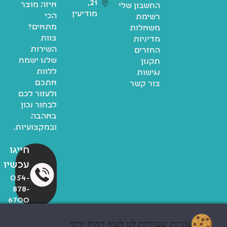
21,
איזה מוצר
החשבון שלי
מודיעין
הכי
רשימת
מתאים?
משאלות
צוות
מדיניות
השירות
החזרים
שלנו ישמח
תקנון
ללוות
נגישות
אתכם
צור קשר
ולעזור לכם
לבחור נכון
באהבה
ובמקצועיות.
חייגו
עכשיו
054-
878-
6700
עוגיות שעוזרות לנו לעוף רחוק יותר