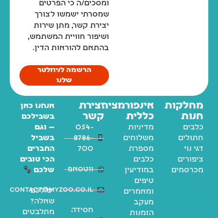
ומסכים/ה כי הפרטים
שמסרתי ישמשו לצורך
יצירת קשר, מתן שירות
ושיפור חוויית המשתמש,
בהתאם להוראות הדין.
הרשמה לניוזלטר
שלנו
מחלקות
אינפורמציה
יצירת
אנחנו כאן
חנות
כללית
קשר
בשבילכם
כלבים
מדיניות
054-
— וגם
חתולים
משלוחים
8786-
בשביל
דגי נוי
מספרת
700
החברים
ציפורים
כלבים
הכי טובים
ווטסאפ
מכרסמים
במודיעין
שלכם
טיפים
contact@myzoo.co.il
יש לכם
ומאמרים
שאלה?
מעקב
חסידה
מתלבטים
הזמנות