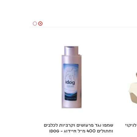
ניקוי 
שמפו נגד פרעושים וקרציות לכלבים 
קערת נירוסטה ע
וחתולים 400 מ"ל איידוג – iDog
₪
14