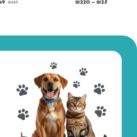
49
₪
220
–
₪
25
₪
169