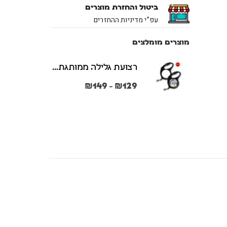
ביטול והחזרת מוצרים
עפ”י מדיניות ההחזרים
מוצרים מומלצים
רצועת גלילה ממותגת משני הצדדים צבע שחור במידות S + M
₪
149
₪
129
–