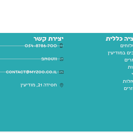
יה כללית
יצירת קשר
לוחים
054-8786-700
ם במודיעין
ווטסאפ
רים
ות
contact@myzoo.co.il
לות
חסידה 21, מודיעין
זרים