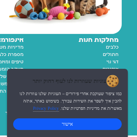
מחלקות חנות
אינפורמצ
כלבים
מדיניות מש
חתולים
מספרת כלבי
דגי נוי
טיפים ומאמ
ציפורים
מעקב הזמנ
מכרסמים
החשבון שלי
עוגיות שעוזרות לנו לעוף רחוק יותר
רשימת משא
מדיניות הח
כמו ציפור שעוקבת אחרי פירורים – העוגיות שלנו עוזרות לנו
תקנון
להבין איך לשפר את השירות עבורך. בשימוש באתר, את/ה
נגישות
מאשר/ת את מדיניות הפרטיות שלנו.
Privacy Policy
צור קשר
אישור