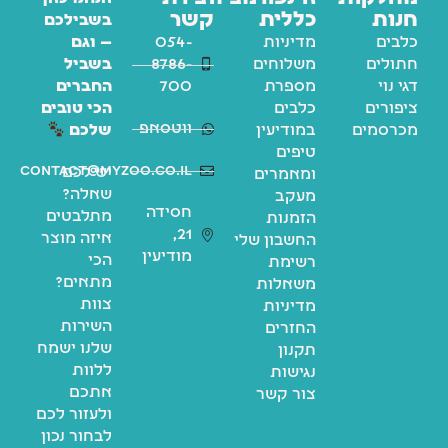
חנות
כללית
קשר
בשבילכם
כלבים
מדיניות
054-
— וגם
חתולים
משלוחים
8786-
בשביל
דגי נוי
מספרת
700
החברים
ציפורים
כלבים
הכי טובים
ווטסאפ
מכרסמים
במודיעין
שלכם
טיפים
contact@myzoo.co.il
יש לכם
ומאמרים
שאלה?
מעקב
חסידה
מתלבטים
הזמנות
21,
איזה מוצר
החשבון שלי
מודיעין
הכי
רשימת
מתאים?
משאלות
צוות
מדיניות
השירות
החזרים
שלנו ישמח
תקנון
ללוות
נגישות
אתכם
צור קשר
ולעזור לכם
לבחור נכון