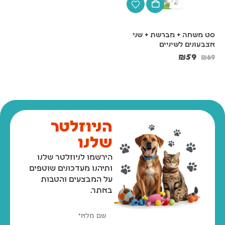
סט משחה + מברשת + שני 
קונג קלאסי XL אדום
אצבעונים לשיניים
₪
111
₪
59
₪
69
הניוזלטר
שלנו
הירשמו לניוזלטר שלנו
ותיהנו מעדכונים שוטפים
על המבצעים והטבות
באתר.