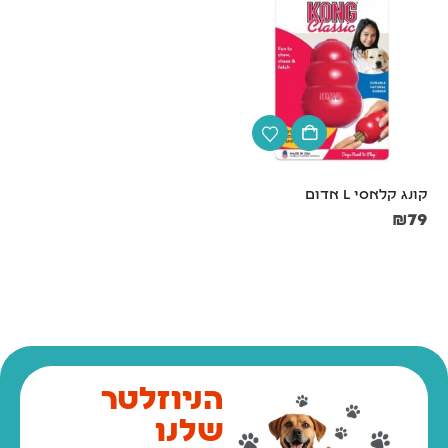
קונג קלאסי L אדום
ביהפר, משחת שיניים לכלבים 
בטעם כבד – 100 גרם
₪
79
₪
39
0.39₪/לגרם
הניוזלטר
שלנו