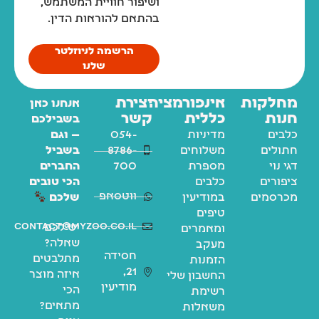
ושיפור חוויית המשתמש,
בהתאם להוראות הדין.
הרשמה לניוזלטר
שלנו
מחלקות
אינפורמציה
יצירת
אנחנו כאן
חנות
כללית
קשר
בשבילכם
כלבים
מדיניות
054-
— וגם
חתולים
משלוחים
8786-
בשביל
דגי נוי
מספרת
700
החברים
ציפורים
כלבים
הכי טובים
ווטסאפ
מכרסמים
במודיעין
שלכם
טיפים
contact@myzoo.co.il
יש לכם
ומאמרים
שאלה?
מעקב
חסידה
מתלבטים
הזמנות
21,
איזה מוצר
החשבון שלי
מודיעין
הכי
רשימת
מתאים?
משאלות