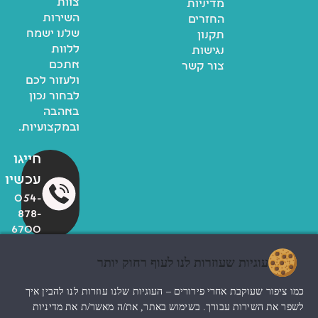
צוות
מדיניות
השירות
החזרים
שלנו ישמח
תקנון
ללוות
נגישות
אתכם
צור קשר
ולעזור לכם
לבחור נכון
באהבה
ובמקצועיות.
חייגו
עכשיו
054-
878-
6700
עוגיות שעוזרות לנו לעוף רחוק יותר
© כל הזכויות שמורות לzoo
כמו ציפור שעוקבת אחרי פירורים – העוגיות שלנו עוזרות לנו להבין איך
החנות שלי
עיצוב האתר ndesign
לשפר את השירות עבורך. בשימוש באתר, את/ה מאשר/ת את מדיניות