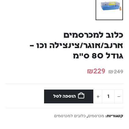
כלוב למכרסמים
ארנב/אוגר/צינצילה וכו –
גודל 80 ס"מ
₪
229
₪
249
הוספה לסל
קטגוריות:
מכרסמים
,
כלובים למכרסמים