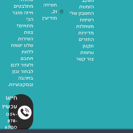
שאלה?
מעקב
חסידה
מתלבטים
הזמנות
21,
איזה מוצר
החשבון שלי
מודיעין
הכי
רשימת
מתאים?
משאלות
צוות
מדיניות
השירות
החזרים
שלנו ישמח
תקנון
ללוות
נגישות
אתכם
צור קשר
ולעזור לכם
לבחור נכון
באהבה
ובמקצועיות.
חייגו
עכשיו
054-
878-
6700