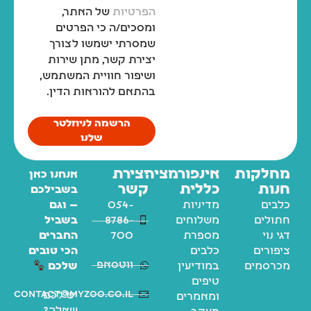
הפרטיות
של האתר,
ומסכים/ה כי הפרטים
שמסרתי ישמשו לצורך
יצירת קשר, מתן שירות
ושיפור חוויית המשתמש,
בהתאם להוראות הדין.
הרשמה לניוזלטר
שלנו
מחלקות
אינפורמציה
יצירת
אנחנו כאן
חנות
כללית
קשר
בשבילכם
כלבים
מדיניות
054-
— וגם
חתולים
משלוחים
8786-
בשביל
דגי נוי
מספרת
700
החברים
ציפורים
כלבים
הכי טובים
ווטסאפ
מכרסמים
במודיעין
שלכם
טיפים
contact@myzoo.co.il
יש לכם
ומאמרים