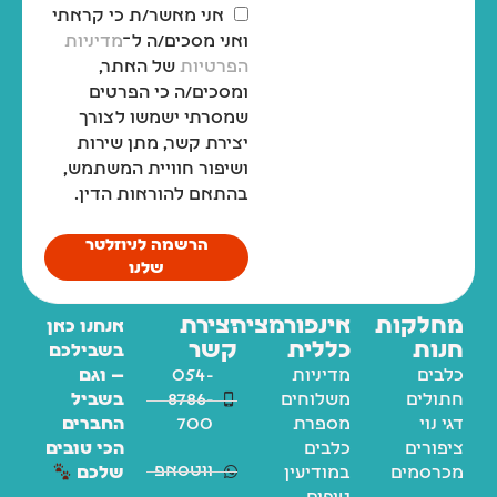
אני מאשר/ת כי קראתי
ואני מסכים/ה ל־
מדיניות
הפרטיות
של האתר,
ומסכים/ה כי הפרטים
שמסרתי ישמשו לצורך
יצירת קשר, מתן שירות
ושיפור חוויית המשתמש,
בהתאם להוראות הדין.
הרשמה לניוזלטר
שלנו
מחלקות
אינפורמציה
יצירת
אנחנו כאן
חנות
כללית
קשר
בשבילכם
כלבים
מדיניות
054-
— וגם
חתולים
משלוחים
8786-
בשביל
דגי נוי
מספרת
700
החברים
ציפורים
כלבים
הכי טובים
ווטסאפ
מכרסמים
במודיעין
שלכם