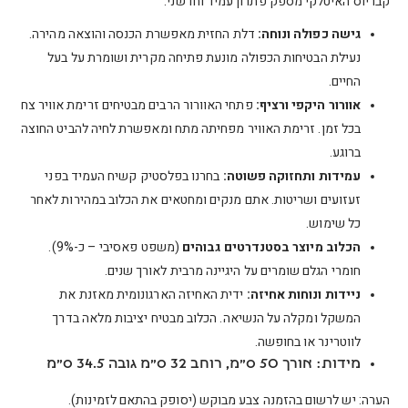
קבריוס האיטלקי מספק פתרון עמיד וחדשני:
גישה כפולה ונוחה:
דלת החזית מאפשרת הכנסה והוצאה מהירה.
נעילת הבטיחות הכפולה מונעת פתיחה מקרית ושומרת על בעל
החיים.
אוורור היקפי ורציף:
פתחי האוורור הרבים מבטיחים זרימת אוויר צח
בכל זמן. זרימת האוויר מפחיתה מתח ומאפשרת לחיה להביט החוצה
ברוגע.
עמידות ותחזוקה פשוטה:
בחרנו בפלסטיק קשיח העמיד בפני
זעזועים ושריטות. אתם מנקים ומחטאים את הכלוב במהירות לאחר
כל שימוש.
הכלוב מיוצר בסטנדרטים גבוהים
(משפט פאסיבי – כ-9%).
חומרי הגלם שומרים על היגיינה מרבית לאורך שנים.
ניידות ונוחות אחיזה:
ידית האחיזה הארגונומית מאזנת את
המשקל ומקלה על הנשיאה. הכלוב מבטיח יציבות מלאה בדרך
לווטרינר או בחופשה.
מידות: אורך 50 ס"מ, רוחב 32 ס"מ גובה 34.5 ס"מ
הערה: יש לרשום בהזמנה צבע מבוקש (יסופק בהתאם לזמינות).