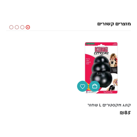
מוצרים קשורים
קונג אקסטרים L שחור
ביהפר, משחת שיניים לכלבים 
בטעם כבד – 100 גרם
₪
85
₪
39
0.39₪/לגרם