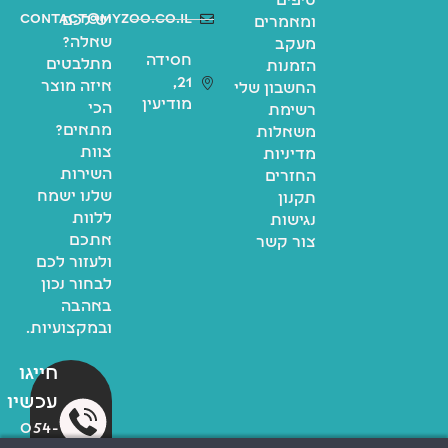
טיפים
contact@myzoo.co.il
יש לכם
ומאמרים
שאלה?
מעקב
חסידה
מתלבטים
הזמנות
21,
איזה מוצר
החשבון שלי
מודיעין
הכי
רשימת
מתאים?
משאלות
צוות
מדיניות
השירות
החזרים
שלנו ישמח
תקנון
ללוות
נגישות
אתכם
צור קשר
ולעזור לכם
לבחור נכון
באהבה
ובמקצועיות.
חייגו
עכשיו
054-