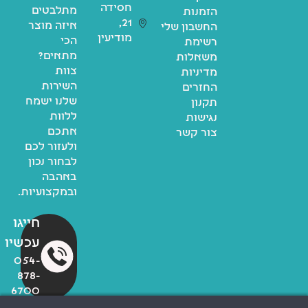
חסידה
מתלבטים
הזמנות
21,
איזה מוצר
החשבון שלי
מודיעין
הכי
רשימת
מתאים?
משאלות
צוות
מדיניות
השירות
החזרים
שלנו ישמח
תקנון
ללוות
נגישות
אתכם
צור קשר
ולעזור לכם
לבחור נכון
באהבה
ובמקצועיות.
חייגו
עכשיו
054-
878-
6700