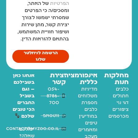
הפרטיות
של האתר,
ומסכים/ה כי הפרטים
שמסרתי ישמשו לצורך
יצירת קשר, מתן שירות
ושיפור חוויית המשתמש,
בהתאם להוראות הדין.
הרשמה לניוזלטר
שלנו
מחלקות
אינפורמציה
יצירת
אנחנו כאן
חנות
כללית
קשר
בשבילכם
כלבים
מדיניות
054-
— וגם
חתולים
משלוחים
8786-
בשביל
דגי נוי
מספרת
700
החברים
ציפורים
כלבים
הכי טובים
ווטסאפ
מכרסמים
במודיעין
שלכם
טיפים
contact@myzoo.co.il
יש לכם
ומאמרים
שאלה?
מעקב