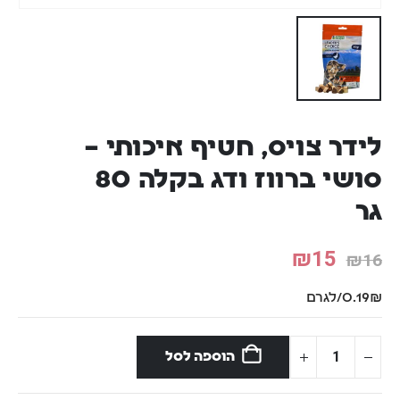
לידר צויס, חטיף איכותי –
סושי ברווז ודג בקלה 80
גר
₪
15
₪
16
0.19₪/לגרם
הוספה לסל