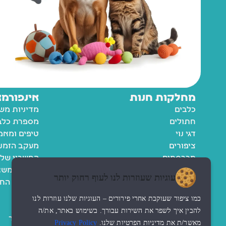
מחלקות חנות
אינפורמצ
כלבים
מדיניות מש
חתולים
מספרת כלבי
דגי נוי
טיפים ומאמ
ציפורים
מעקב הזמנ
מכרסמים
החשבון שלי
רשימת משא
עוגיות שעוזרות לנו לעוף רחוק יותר
מדיניות הח
תקנון
כמו ציפור שעוקבת אחרי פירורים – העוגיות שלנו עוזרות לנו
נגישות
להבין איך לשפר את השירות עבורך. בשימוש באתר, את/ה
צור קשר
מאשר/ת את מדיניות הפרטיות שלנו.
Privacy Policy