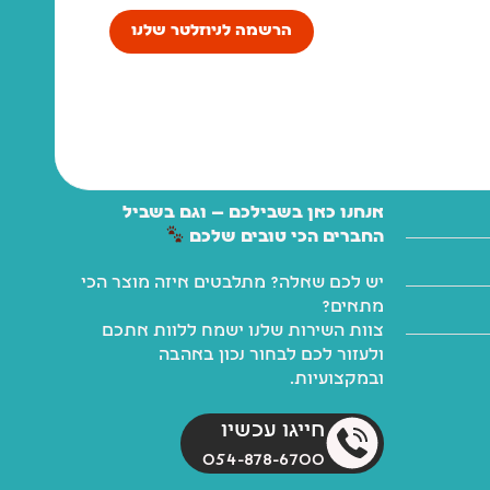
הרשמה לניוזלטר שלנו
אנחנו כאן בשבילכם — וגם בשביל
החברים הכי טובים שלכם
יש לכם שאלה? מתלבטים איזה מוצר הכי
מתאים?
צוות השירות שלנו ישמח ללוות אתכם
ולעזור לכם לבחור נכון באהבה
ובמקצועיות.
חייגו עכשיו
054-878-6700