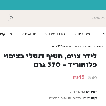
משלוחים חינם כפוף לתקנון
וי
ציפורים
מכרסמים
מותגים
צור קש
ס, חטיף דנטלי בציפוי פלואוריד – 370 גרם
לידר צויס, חטיף דנטלי בציפוי
פלואוריד – 370 גרם
₪
45
₪
49
זמינות:
המלאי אזל
קטגוריות:
כלבים
,
חטיפים לכלבים