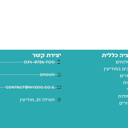
יה כללית
יצירת קשר
לוחים
054-8786-700
ם במודיעין
ווטסאפ
רים
ות
contact@myzoo.co.il
לות
חסידה 21, מודיעין
זרים