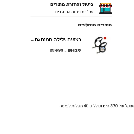
ביטול והחזרת מוצרים
עפ”י מדיניות ההחזרים
מוצרים מומלצים
רצועת גלילה ממותגת משני הצדדים צבע שחור במידות S + M
₪
149
₪
129
–
במשקל של
370 גרם
וכולל כ-40 מקלות לעיסה.