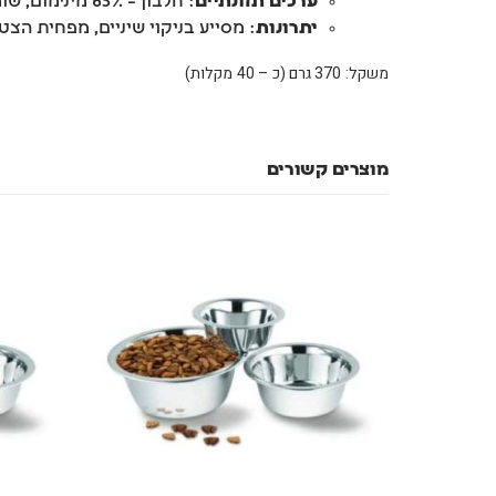
ערכים תזונתיים
: חלבון – 65% מינימום, שומן – 0.5% מינימום, אפר – 2% מקסימום, לחות – 15% מקסימום.
יתרונות
: מסייע בניקוי שיניים, מפחית הצט
משקל: 370 גרם (כ – 40 מקלות)
מוצרים קשורים