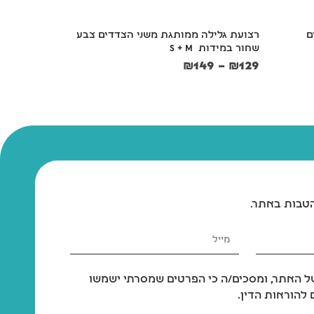
ים 
רצועת גלילה ממותגת משני הצדדים צבע 
קמון מסרק מתיר
שחור במידות  S + M
₪
55
₪
149
–
₪
129
הטבות באתר.
 האתר, ומסכים/ה כי הפרטים שמסרתי ישמשו
להוראות הדין.