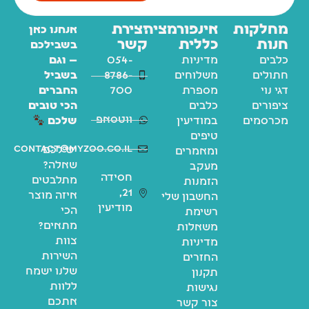
מחלקות
אינפורמציה
יצירת
אנחנו כאן
חנות
כללית
קשר
בשבילכם
כלבים
מדיניות
054-
— וגם
חתולים
משלוחים
8786-
בשביל
דגי נוי
מספרת
700
החברים
ציפורים
כלבים
הכי טובים
ווטסאפ
מכרסמים
במודיעין
שלכם
טיפים
contact@myzoo.co.il
יש לכם
ומאמרים
שאלה?
מעקב
חסידה
מתלבטים
הזמנות
21,
איזה מוצר
החשבון שלי
מודיעין
הכי
רשימת
מתאים?
משאלות
צוות
מדיניות
השירות
החזרים
שלנו ישמח
תקנון
ללוות
נגישות
אתכם
צור קשר