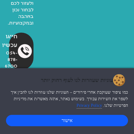
ולעזור לכם
לבחור נכון
באהבה
ובמקצועיות.
חייגו
עכשיו
054-
878-
6700
עוגיות שעוזרות לנו לעוף רחוק יותר
© כל הזכויות שמורות לzoo
כמו ציפור שעוקבת אחרי פירורים – העוגיות שלנו עוזרות לנו להבין איך
החנות שלי
עיצוב האתר ndesign
לשפר את השירות עבורך. בשימוש באתר, את/ה מאשר/ת את מדיניות
הפרטיות שלנו.
Privacy Policy
0
אישור