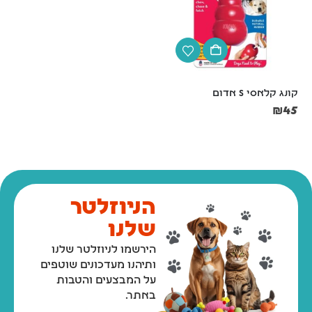
קונג קלאסי S אדום
קונג לגורים M
₪
60
₪
45
הניוזלטר
שלנו
הירשמו לניוזלטר שלנו
ותיהנו מעדכונים שוטפים
על המבצעים והטבות
באתר.