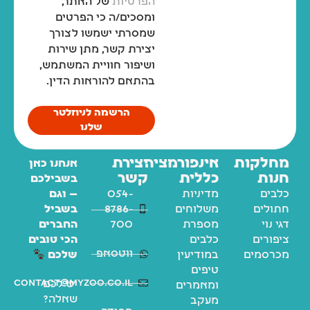
הפרטיות
של האתר,
ומסכים/ה כי הפרטים
שמסרתי ישמשו לצורך
יצירת קשר, מתן שירות
ושיפור חוויית המשתמש,
בהתאם להוראות הדין.
הרשמה לניוזלטר
שלנו
מחלקות
אינפורמציה
יצירת
אנחנו כאן
חנות
כללית
קשר
בשבילכם
כלבים
מדיניות
054-
— וגם
חתולים
משלוחים
8786-
בשביל
דגי נוי
מספרת
700
החברים
ציפורים
כלבים
הכי טובים
ווטסאפ
מכרסמים
במודיעין
שלכם
טיפים
contact@myzoo.co.il
יש לכם
ומאמרים
שאלה?
מעקב