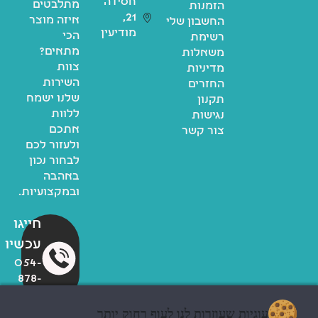
חסידה
מתלבטים
הזמנות
21,
איזה מוצר
החשבון שלי
מודיעין
הכי
רשימת
מתאים?
משאלות
צוות
מדיניות
השירות
החזרים
שלנו ישמח
תקנון
ללוות
נגישות
אתכם
צור קשר
ולעזור לכם
לבחור נכון
באהבה
ובמקצועיות.
חייגו
עכשיו
054-
878-
6700
עוגיות שעוזרות לנו לעוף רחוק יותר