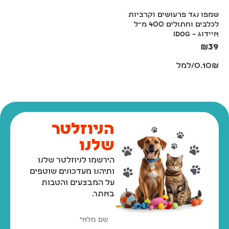
שמפו נגד פרעושים וקרציות 
iDog איידוג, שמפו ומרכך 
לכלבים וחתולים 400 מ"ל 
לכלבים וחתולים – 400 מ"ל
איידוג – iDog
₪
39
₪
39
0.10₪/למל
0.10₪/למל
הניוזלטר
שלנו
הירשמו לניוזלטר שלנו
ותיהנו מעדכונים שוטפים
על המבצעים והטבות
באתר.