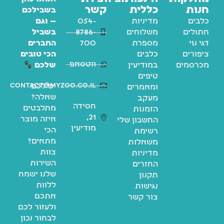
חנות
כללית
קשר
בשבילכם
כלבים
מדיניות
054-
— וגם
חתולים
משלוחים
8786-
בשביל
דגי נוי
מספרת
700
החברים
ציפורים
כלבים
הכי טובים
ווטסאפ
מכרסמים
במודיעין
שלכם
טיפים
contact@myzoo.co.il
יש לכם
ומאמרים
שאלה?
מעקב
חסידה
מתלבטים
הזמנות
21,
איזה מוצר
החשבון שלי
מודיעין
הכי
רשימת
מתאים?
משאלות
צוות
מדיניות
השירות
החזרים
שלנו ישמח
תקנון
ללוות
נגישות
אתכם
צור קשר
ולעזור לכם
לבחור נכון