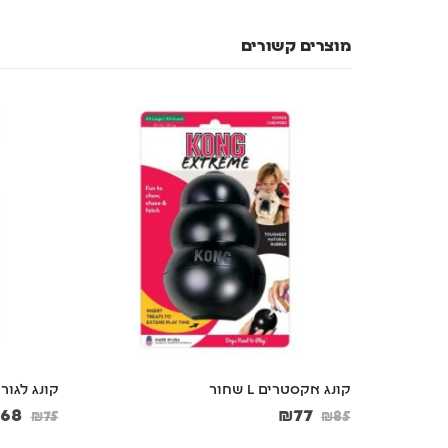
מוצרים קשורים
קונג לגורים M
קערת נירוס
₪
14
₪
68
₪
15
₪
75