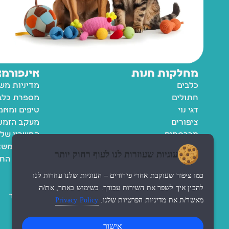
מחלקות חנות
אינפורמצ
כלבים
מדיניות מש
חתולים
מספרת כלבי
דגי נוי
טיפים ומאמ
ציפורים
מעקב הזמנ
מכרסמים
החשבון שלי
רשימת משא
עוגיות שעוזרות לנו לעוף רחוק יותר
מדיניות הח
תקנון
כמו ציפור שעוקבת אחרי פירורים – העוגיות שלנו עוזרות לנו
נגישות
להבין איך לשפר את השירות עבורך. בשימוש באתר, את/ה
צור קשר
מאשר/ת את מדיניות הפרטיות שלנו.
Privacy Policy
אישור