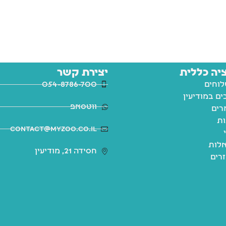
יה כללית
יצירת קשר
לוחים
054-8786-700
ם במודיעין
ווטסאפ
רים
ות
contact@myzoo.co.il
לות
חסידה 21, מודיעין
זרים