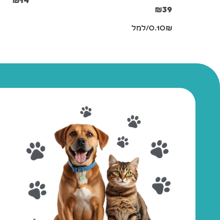
₪
14
₪
39
0.10₪/למל