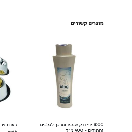
מוצרים קשורים
ים 
iDog איידוג, שמפו ומרכך לכלבים 
קערת נירוסט
וחתולים – 400 מ"ל