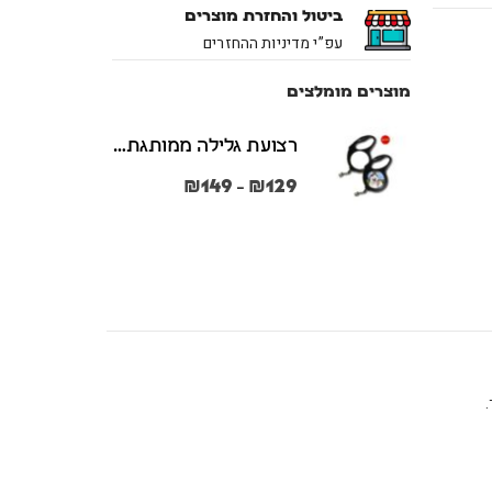
ביטול והחזרת מוצרים
עפ”י מדיניות ההחזרים
מוצרים מומלצים
רצועת גלילה ממותגת משני הצדדים צבע שחור במידות S + M
₪
149
₪
129
–