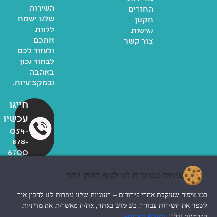
השירות
החזרים
שלנו ישמח
תקנון
ללוות
נגישות
אתכם
צור קשר
ולעזור לכם
לבחור נכון
באהבה
ובמקצועיות.
חייגו
עכשיו
054-
878-
6700
עוגיות שעוזרות לנו לעוף רחוק יותר
© כל הזכויות שמורות לzoo
כמו ציפור שעוקבת אחרי פירורים – העוגיות שלנו עוזרות לנו להבין איך
החנות שלי
עיצוב האתר ndesign
לשפר את השירות עבורך. בשימוש באתר, את/ה מאשר/ת את מדיניות
הפרטיות שלנו.
Privacy Policy