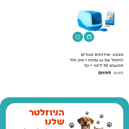
מבצע -שירותים סגורים 
קערת נירוסטה עם גומי  קוטר 
לחתול עם גג נפתח + שק חול 
21 ס"מ
מתגבש 10 ליטר + כף
₪
18
₪
20
₪
149
₪
169
הניוזלטר
שלנו