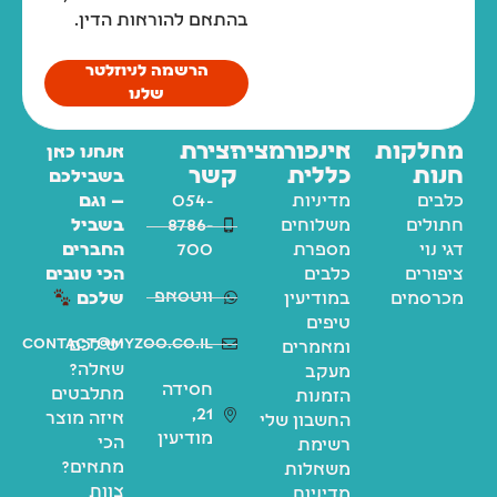
בהתאם להוראות הדין.
הרשמה לניוזלטר
שלנו
מחלקות
אינפורמציה
יצירת
אנחנו כאן
חנות
כללית
קשר
בשבילכם
כלבים
מדיניות
054-
— וגם
חתולים
משלוחים
8786-
בשביל
דגי נוי
מספרת
700
החברים
ציפורים
כלבים
הכי טובים
ווטסאפ
מכרסמים
במודיעין
שלכם
טיפים
contact@myzoo.co.il
יש לכם
ומאמרים
שאלה?
מעקב
חסידה
מתלבטים
הזמנות
21,
איזה מוצר
החשבון שלי
מודיעין
הכי
רשימת
מתאים?
משאלות
צוות
מדיניות