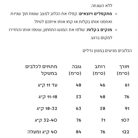
ללא השגחה.
מתקפלים ויוצאים:
קפלו את הכלוב למצב שטוח תוך שניות
ואחסנו אותו בקלות או קחו אותו איתכם לטיול.
מנקים בקלות:
שלפו את המגש התחתון, שטפו אותו והחזירו
למקום ברגע.
הכלובים מגיעים במגוון גדלים:
אורך
רוחב
גובה
מתאים לכלבים
(ס"מ)
(ס"מ)
(ס"מ)
במשקל
61
46
48
עד 11 ק"ג
76
48
53
11-18 ק"ג
91
58
63
18-32 ק"ג
107
71
76
32-40 ק"ג
122
76
84
40 ק"ג ומעלה