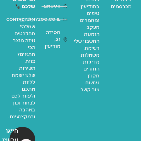
ציפורים
כלבים
הכי טובים
ווטסאפ
מכרסמים
במודיעין
שלכם
טיפים
contact@myzoo.co.il
יש לכם
ומאמרים
שאלה?
מעקב
חסידה
מתלבטים
הזמנות
21,
איזה מוצר
החשבון שלי
מודיעין
הכי
רשימת
מתאים?
משאלות
צוות
מדיניות
השירות
החזרים
שלנו ישמח
תקנון
ללוות
נגישות
אתכם
צור קשר
ולעזור לכם
לבחור נכון
באהבה
ובמקצועיות.
חייגו
עכשיו