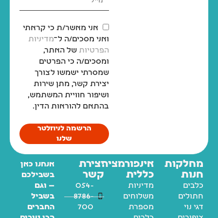
אני מאשר/ת כי קראתי
ואני מסכים/ה ל־
מדיניות
הפרטיות
של האתר,
ומסכים/ה כי הפרטים
שמסרתי ישמשו לצורך
יצירת קשר, מתן שירות
ושיפור חוויית המשתמש,
בהתאם להוראות הדין.
הרשמה לניוזלטר
שלנו
מחלקות
אינפורמציה
יצירת
אנחנו כאן
חנות
כללית
קשר
בשבילכם
כלבים
מדיניות
054-
— וגם
חתולים
משלוחים
8786-
בשביל
דגי נוי
מספרת
700
החברים