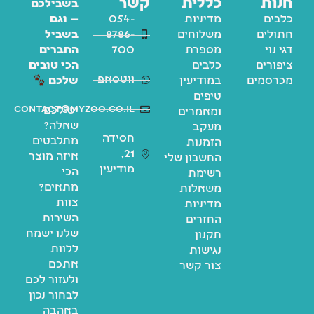
חנות
כללית
קשר
בשבילכם
כלבים
מדיניות
054-
— וגם
חתולים
משלוחים
8786-
בשביל
דגי נוי
מספרת
700
החברים
ציפורים
כלבים
הכי טובים
ווטסאפ
מכרסמים
במודיעין
שלכם
טיפים
contact@myzoo.co.il
יש לכם
ומאמרים
שאלה?
מעקב
חסידה
מתלבטים
הזמנות
21,
איזה מוצר
החשבון שלי
מודיעין
הכי
רשימת
מתאים?
משאלות
צוות
מדיניות
השירות
החזרים
שלנו ישמח
תקנון
ללוות
נגישות
אתכם
צור קשר
ולעזור לכם
לבחור נכון
באהבה