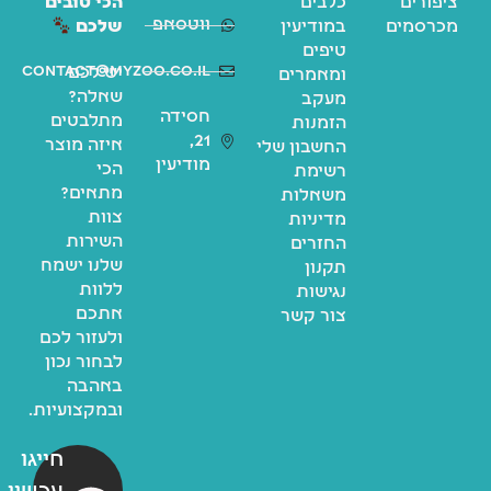
ציפורים
כלבים
הכי טובים
ווטסאפ
מכרסמים
במודיעין
שלכם
טיפים
contact@myzoo.co.il
יש לכם
ומאמרים
שאלה?
מעקב
חסידה
מתלבטים
הזמנות
21,
איזה מוצר
החשבון שלי
מודיעין
הכי
רשימת
מתאים?
משאלות
צוות
מדיניות
השירות
החזרים
שלנו ישמח
תקנון
ללוות
נגישות
אתכם
צור קשר
ולעזור לכם
לבחור נכון
באהבה
ובמקצועיות.
חייגו