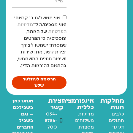
אני מאשר/ת כי קראתי
ואני מסכים/ה ל־
מדיניות
הפרטיות
של האתר,
ומסכים/ה כי הפרטים
שמסרתי ישמשו לצורך
יצירת קשר, מתן שירות
ושיפור חוויית המשתמש,
בהתאם להוראות הדין.
הרשמה לניוזלטר
שלנו
מחלקות
אינפורמציה
יצירת
אנחנו כאן
חנות
כללית
קשר
בשבילכם
כלבים
מדיניות
054-
— וגם
חתולים
משלוחים
8786-
בשביל
דגי נוי
מספרת
700
החברים