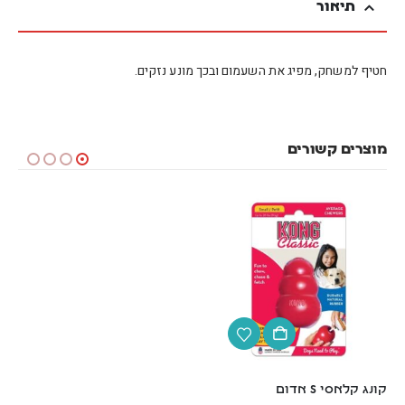
תיאור
חטיף למשחק, מפיג את השעמום ובכך מונע נזקים.
מוצרים קשורים
קונג קלאסי S אדום
קונג קלאסי M אדום