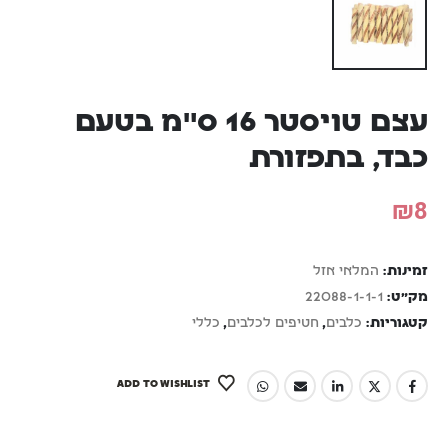
עצם טויסטר 16 ס"מ בטעם
כבד, בתפזורת
₪
8
זמינות:
המלאי אזל
מק"ט:
22088-1-1-1
קטגוריות:
כלבים
,
חטיפים לכלבים
,
כללי
ADD TO WISHLIST