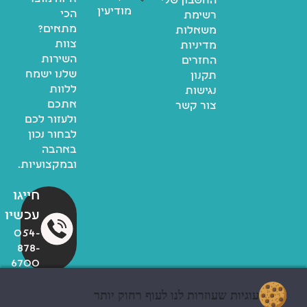
החשבון שלי
מודיעין
הכי
רשימת
מתאים?
משאלות
צוות
מדיניות
השירות
החזרים
שלנו ישמח
תקנון
ללוות
נגישות
אתכם
צור קשר
ולעזור לכם
לבחור נכון
באהבה
ובמקצועיות.
חייגו
עכשיו
054-
878-
6700
עוגיות שעוזרות לנו לעוף רחוק יותר