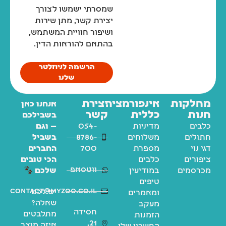
שמסרתי ישמשו לצורך
יצירת קשר, מתן שירות
ושיפור חוויית המשתמש,
בהתאם להוראות הדין.
הרשמה לניוזלטר
שלנו
מחלקות
אינפורמציה
יצירת
אנחנו כאן
חנות
כללית
קשר
בשבילכם
כלבים
מדיניות
054-
— וגם
חתולים
משלוחים
8786-
בשביל
דגי נוי
מספרת
700
החברים
ציפורים
כלבים
הכי טובים
ווטסאפ
מכרסמים
במודיעין
שלכם
טיפים
contact@myzoo.co.il
יש לכם
ומאמרים
שאלה?
מעקב
חסידה
מתלבטים
הזמנות
21,
איזה מוצר