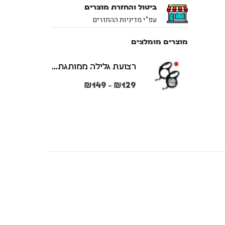
ביטול והחזרת מוצרים
עפ”י מדיניות ההחזרים
מוצרים מומלצים
רצועת גלילה ממותגת משני הצדדים צבע שחור במידות S + M
₪
149
₪
129
–