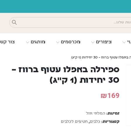
משלוחים חינם כפוף לתקנון
וי
ציפורים
מכרסמים
מותגים
צור קש
ו עטוף ברווז – 30 יחידות (1 ק"ג)
ספירלה באפלו עטוף ברווז –
30 יחידות (1 ק"ג)
₪
169
זמינות:
המלאי אזל
קטגוריות:
כלבים
,
חטיפים לכלבים