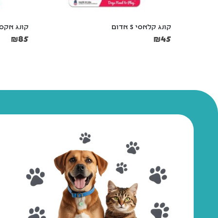
קונג קלאסי S אדום
קונג אקסטרים
₪
85
₪
45