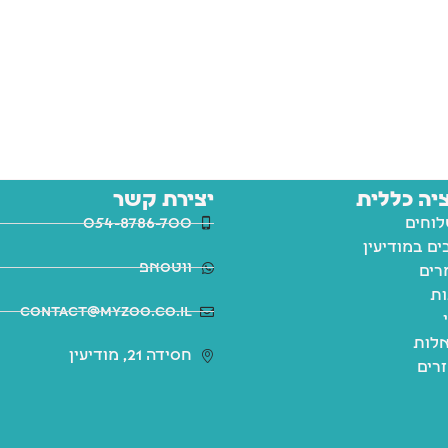
יה כללית
יצירת קשר
לוחים
054-8786-700
ם במודיעין
ווטסאפ
רים
ות
contact@myzoo.co.il
לות
חסידה 21, מודיעין
זרים