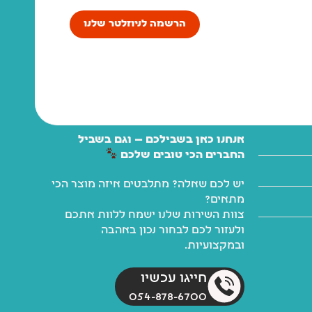
הרשמה לניוזלטר שלנו
אנחנו כאן בשבילכם — וגם בשביל
החברים הכי טובים שלכם
יש לכם שאלה? מתלבטים איזה מוצר הכי
מתאים?
צוות השירות שלנו ישמח ללוות אתכם
ולעזור לכם לבחור נכון באהבה
ובמקצועיות.
חייגו עכשיו
054-878-6700