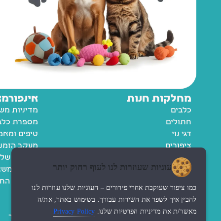
מחלקות חנות
אינפורמצ
כלבים
מדיניות מש
חתולים
מספרת כלבי
דגי נוי
טיפים ומאמ
ציפורים
מעקב הזמנ
מכרסמים
החשבון שלי
עוגיות שעוזרות לנו לעוף רחוק יותר
רשימת משא
מדיניות הח
כמו ציפור שעוקבת אחרי פירורים – העוגיות שלנו עוזרות לנו
תקנון
להבין איך לשפר את השירות עבורך. בשימוש באתר, את/ה
נגישות
מאשר/ת את מדיניות הפרטיות שלנו.
Privacy Policy
צור קשר