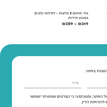
גדר תיחום 8 צלעות – לאילוף כלבים 
קמון מסרק מתיר
במגוון מידות
₪
55
₪
389
–
₪
219
הטבות באתר.
 האתר, ומסכים/ה כי הפרטים שמסרתי ישמשו
להוראות הדין.