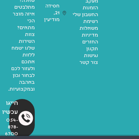
שאלה?
מעקב
חסידה
מתלבטים
הזמנות
21,
איזה מוצר
החשבון שלי
מודיעין
הכי
רשימת
מתאים?
משאלות
צוות
מדיניות
השירות
החזרים
שלנו ישמח
תקנון
ללוות
נגישות
אתכם
צור קשר
ולעזור לכם
לבחור נכון
באהבה
ובמקצועיות.
חייגו
עכשיו
054-
878-
6700