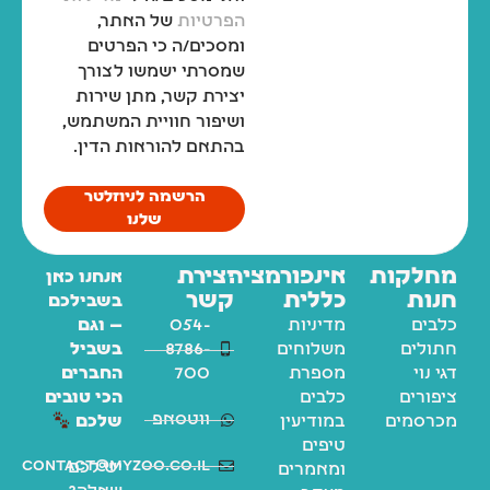
הפרטיות
של האתר,
ומסכים/ה כי הפרטים
שמסרתי ישמשו לצורך
יצירת קשר, מתן שירות
ושיפור חוויית המשתמש,
בהתאם להוראות הדין.
הרשמה לניוזלטר
שלנו
מחלקות
אינפורמציה
יצירת
אנחנו כאן
חנות
כללית
קשר
בשבילכם
כלבים
מדיניות
054-
— וגם
חתולים
משלוחים
8786-
בשביל
דגי נוי
מספרת
700
החברים
ציפורים
כלבים
הכי טובים
ווטסאפ
מכרסמים
במודיעין
שלכם
טיפים
contact@myzoo.co.il
יש לכם
ומאמרים