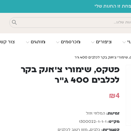
ת זו החנות שלי
וי
ציפורים
מכרסמים
מותגים
צור קש
שימורי צ'אנק בקר לכלבים 400 ג"ר
פטקס, שימורי צ'אנק בקר
לכלבים 400 ג"ר
₪
4
זמינות:
המלאי אזל
מק"ט:
1300022-1-1-1
קטגוריות:
כלבים
,
מזון רטוב לכלבים