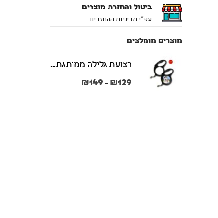
ביטול והחזרת מוצרים
עפ”י מדיניות ההחזרים
מוצרים מומלצים
רצועת גלילה ממותגת משני הצדדים צבע שחור במידות S + M
₪
149
₪
129
–