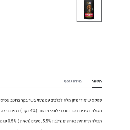
תיאור
מידע נוסף
פטקס שימורי מזון מלא לכלבים עם נתחי בשר בקר ברוטב עסיסי 405 גרם
תכולת רכיבים: בשר ומוצרי לוואי מבשר (4% בקר ) דגנים ,ביצה ומוצרי ביצה,מינרלים,סוכרים
תכולה תזונתית באחוזים :חלבון 5.5% ,סיבים (תאית ) 0.5% שומן 3.50% ,אפר3.0%