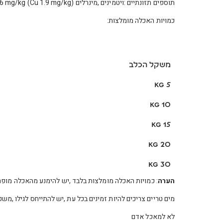
תוספים תזונתיים :ויטמינים ,מינרלים Vitamin D3 160 IU/kg, Copper sulphate pentahydrate 7.6 mg/kg (Cu 1.9 mg/kg) רטיבות –מקסימום82%
כמויות האכלה מומלצות:
משקל הכלב
5 kg
10 kg
15 kg
20 kg
30 kg
הערה
: כמויות האכלה מומלצות בלבד ,יש להימנע מהאכלה מופ
מים טריים צריכים להיות זמינים בכל עת ,יש להתייחס לגילו ,מש
לא למאכל אדם