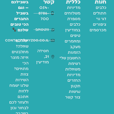
חנות
כללית
קשר
בשבילכם
כלבים
מדיניות
054-
— וגם
חתולים
משלוחים
8786-
בשביל
דגי נוי
מספרת
700
החברים
ציפורים
כלבים
הכי טובים
ווטסאפ
מכרסמים
במודיעין
שלכם
טיפים
contact@myzoo.co.il
יש לכם
ומאמרים
שאלה?
מעקב
חסידה
מתלבטים
הזמנות
21,
איזה מוצר
החשבון שלי
מודיעין
הכי
רשימת
מתאים?
משאלות
צוות
מדיניות
השירות
החזרים
שלנו ישמח
תקנון
ללוות
נגישות
אתכם
צור קשר
ולעזור לכם
לבחור נכון
באהבה