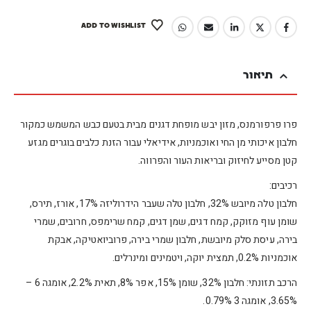
ADD TO WISHLIST
תיאור
פרו פרפורמנס, מזון יבש מופחת דגנים מבית בטעם כבש המשמש כמקור
חלבון איכותי מן החי ואוכמניות, אידיאלי עבור הזנת כלבים בוגרים מגזע
קטן מסייע לחיזוק ובריאות העור והפרווה.
רכיבים:
חלבון טלה מיובש 32%, חלבון טלה שעבר הידרוליזה 17%, אורז, תירס,
שומן עוף מזוקק, קמח דגים, שמן דגים, קמח שרימפס, חרובים, שמרי
בירה, עיסת סלק מיובשת, חלבון שמרי בירה, פרוביואטיקה, אבקת
אוכמניות 0.2%, תמצית יוקה, ויטמינים ומינרלים.
הרכב תזונתי: חלבון 32%, שומן 15%, אפר 8%, תאית 2.2%, אומגה 6 –
3.65%, אומגה 3 0.79%.