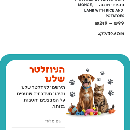
ותפוחי אדמה – Monge, 
Monge, Mini Puppy & Junior
Lamb with Rice and 
₪
109
Potatoes
36.33₪/לקג
₪
219
–
₪
99
39.60₪/לקג
הניוזלטר
שלנו
הירשמו לניוזלטר שלנו
ותיהנו מעדכונים שוטפים
על המבצעים והטבות
באתר.