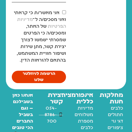
אני מאשר/ת כי קראתי
ואני מסכים/ה ל־
מדיניות
הפרטיות
של האתר,
ומסכים/ה כי הפרטים
שמסרתי ישמשו לצורך
יצירת קשר, מתן שירות
ושיפור חוויית המשתמש,
בהתאם להוראות הדין.
הרשמה לניוזלטר
שלנו
מחלקות
אינפורמציה
יצירת
אנחנו כאן
חנות
כללית
קשר
בשבילכם
כלבים
מדיניות
054-
— וגם
חתולים
משלוחים
8786-
בשביל
דגי נוי
מספרת
700
החברים
ציפורים
כלבים
הכי טובים