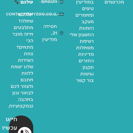
ווטסאפ
מכרסמים
במודיעין
שלכם
טיפים
contact@myzoo.co.il
יש לכם
ומאמרים
שאלה?
מעקב
חסידה
מתלבטים
הזמנות
21,
איזה מוצר
החשבון שלי
מודיעין
הכי
רשימת
מתאים?
משאלות
צוות
מדיניות
השירות
החזרים
שלנו ישמח
תקנון
ללוות
נגישות
אתכם
צור קשר
ולעזור לכם
לבחור נכון
באהבה
ובמקצועיות.
חייגו
עכשיו