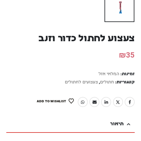
צעצוע לחתול כדור וזנב
₪
35
זמינות:
המלאי אזל
קטגוריות:
חתולים
,
צעצועים לחתולים
ADD TO WISHLIST
תיאור