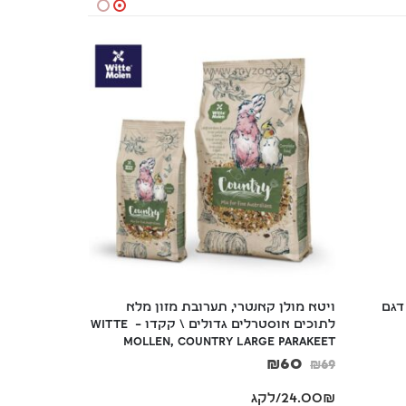
דגם 
ויטא מולן קאנטרי, תערובת מזון מלא 
כלוב קטן לבע
לתוכים אוסטרלים גדולים \ קקדו – Witte 
צבעים
Mollen, Country Large Parakeet
₪
79
₪
89
₪
60
₪
69
24.00₪/לקג