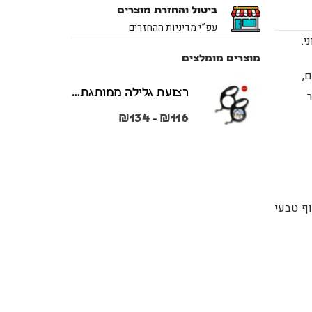
ביטול והחזרת מוצרים
עפ”י מדיניות ההחזרים
י.
מוצרים מומלצים
,
רצועת גלילה ממותגת משני הצדדים צבע שחור במידות S + M
₪
134
₪
116
–
וף טבעי