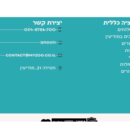
יה כללית
יצירת קשר
לוחים
054-8786-700
ם במודיעין
ווטסאפ
רים
ות
contact@myzoo.co.il
לות
חסידה 21, מודיעין
זרים