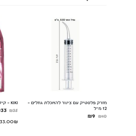
מבחנת מים לבעלי כנף – 100מ"ל / 200 
מזרק פלסטיק עם צינור להאכלת גוזלים – 
KIKI – קיקי מזון מלא לתוכונים – 1 ק"ג
12 מ"ל
₪
33
₪
35
₪
9
₪
10
33.00₪/לקג