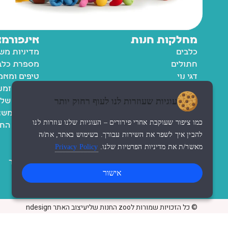
מחלקות חנות
אינפורמצ
כלבים
מדיניות מש
חתולים
מספרת כלבי
דגי נוי
טיפים ומאמ
ציפורים
מעקב הזמנ
עוגיות שעוזרות לנו לעוף רחוק יותר
מכרסמים
החשבון שלי
רשימת משא
כמו ציפור שעוקבת אחרי פירורים – העוגיות שלנו עוזרות לנו
מדיניות הח
להבין איך לשפר את השירות עבורך. בשימוש באתר, את/ה
תקנון
מאשר/ת את מדיניות הפרטיות שלנו.
Privacy Policy
נגישות
צור קשר
אישור
© כל הזכויות שמורות לzoo החנות שלי
עיצוב האתר ndesign