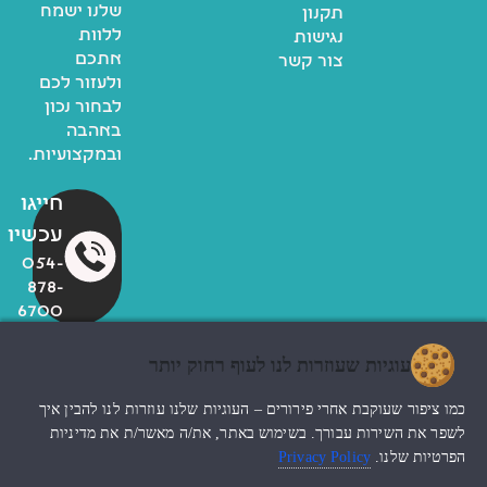
שלנו ישמח
תקנון
ללוות
נגישות
אתכם
צור קשר
ולעזור לכם
לבחור נכון
באהבה
ובמקצועיות.
חייגו
עכשיו
054-
878-
6700
עוגיות שעוזרות לנו לעוף רחוק יותר
© כל הזכויות שמורות לzoo
כמו ציפור שעוקבת אחרי פירורים – העוגיות שלנו עוזרות לנו להבין איך
החנות שלי
עיצוב האתר ndesign
לשפר את השירות עבורך. בשימוש באתר, את/ה מאשר/ת את מדיניות
הפרטיות שלנו.
Privacy Policy