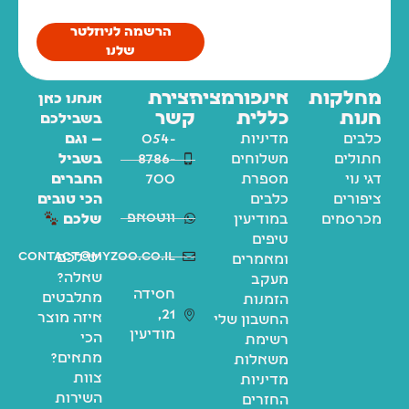
הרשמה לניוזלטר
שלנו
מחלקות
אינפורמציה
יצירת
אנחנו כאן
חנות
כללית
קשר
בשבילכם
כלבים
מדיניות
054-
— וגם
חתולים
משלוחים
8786-
בשביל
דגי נוי
מספרת
700
החברים
ציפורים
כלבים
הכי טובים
ווטסאפ
מכרסמים
במודיעין
שלכם
טיפים
contact@myzoo.co.il
יש לכם
ומאמרים
שאלה?
מעקב
חסידה
מתלבטים
הזמנות
21,
איזה מוצר
החשבון שלי
מודיעין
הכי
רשימת
מתאים?
משאלות
צוות
מדיניות
השירות
החזרים